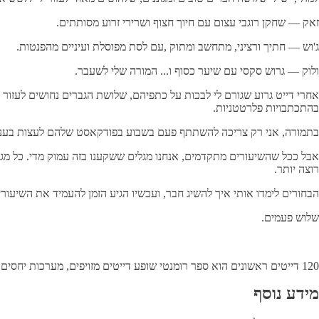
זאק — שחקן רוגבי עצום עם חיוך חצוף ושרירי זרוע מסותתים.
ג'וש — חתיך ורציני, מתחשב ומתוק ,עם לסת מפוסלת ועיניים מהפנטות.
ולוק — גרוש סקסי עם שיער כסוף ו... המורה שלי לשעבר.
אחרי דייט גרוע שגורם לי לבכות על כתפיהם, שלושת הגברים נחושים לעזור לי
בהתכתבויות פלרטטניות.
בתמורה, אני רק צריכה להשתתף פעם בשבוע בפודקאסט שלהם לעצות בענייני 
אבל ככל שהשיעורים מתקדמים, אנחנו מגלים ששקענו בזה עמוק מדי. כל מגע 
רוצה יותר.
הבחורים לימדו אותי איך להשיג חבר, ועכשיו הגיע הזמן להעמיד את השיעור
שלוש פעמים.
120 דייטים ראשונים הוא ספר רומנטי שופע דייטים מזויפים, מערכות יחסים מזויפות, תשוקה לוהטת והרבה אהבה, עד האושר הנצחי והמתוק במיוחד.
מידע נוסף