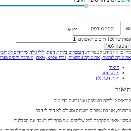
89%
כולנו ביחד סיפור אהבה
סוג
נקה
כמות של 120 דייטים ראשונים
הוספה לסל
מק"ט:
אין מידע
קטגוריות:
הנמכרים ביותר
,
חנות
,
לילי גולד
,
מידידים לאוהבי
ארוטיקה לוהטת
,
ארוטיקה עכשווית
,
גברי אלפא
,
טאבו
,
מערכת יחסים מורכ
תיאור
מידע נוסף
חוות דעת (0)
תיאור
קוראים לי ליילה תומפסון ואני גרועה בדייטים.
ברצינות, אני בת עשרים ושמונה ומעולם לא היה לי חבר.
עכשיו שאני מתקרבת לגיל שלושים, אני מתחילה לאבד את הסבלנות.
למזלי, יש לי שלושה חברים טובים ומגוננים, שלהוטים מאוד לעזור לי ללטש את