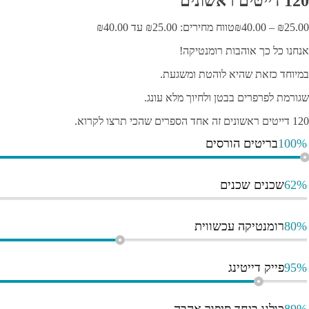
120 דייטים ראשונים
25.00
₪
–
40.00
₪
טווח מחירים: ⁦₪25.00⁩ עד ⁦₪40.00⁩
אנחנו כל כך אוהבות רומנטיקה!
במיוחד כזאת שהיא לוהטת ומשגעת.
שגורמת לפרפרים בבטן ולחיוך מלא עונג.
120 דייטים ראשונים זה אחד הספרים שהכי תרצו לקרוא.
100%
בריטים הורסים
62%
שכנים שכנים
80%
רומנטיקה עכשווית
95%
פייק דייטינג