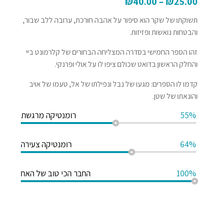
₪
40.00
–
₪
25.00
תשוקתו של שקר הוא סיפור על אהבה חורכת, ערובה ללב שבור,
והבטחות נואשות ופזיזות.
זהו הספר החמישי בסדרה המצליחה הבחורים של קלרמונט ביי
והחלק הראשון בדואט שכולם ציפו לו על אולי ופרנקי.
קדמו לו הספרים: מגעו של נבל ונפילתו של אל, טעמו של אויב
והונאתו של שטן.
55%
רומנטיקה מרגשת
64%
רומנטיקה צעירה
100%
החבר הכי טוב של האח