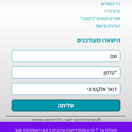
כל הספרים
מרצ'נדייז
ספרים פגומים "בקטנה"
הצהרת נגישות
הישארו מעודכנים
© טורקיז הוצאה לאור. כל הזכויות שמורות
✕
לידיעתך, באתר זה נעשה שימוש בקבצי Cookies לשיפור חוויית
משלוח עד 7 ימי עסקים (ייתכנו עיכובים בזמני האספקה)
סגור