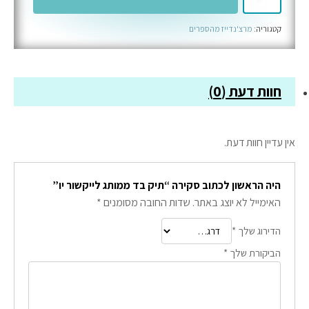
של
תיק
קטגוריה:
מרצ'נדייז מהספרים
בד
ממותג
לייקשור
יו
חוות דעת (0)
אין עדיין חוות דעת.
היה הראשון לכתוב סקירה “תיק בד ממותג לייקשור יו”
האימייל לא יוצג באתר.
שדות החובה מסומנים
*
הדירוג שלך
*
הביקורת שלך
*