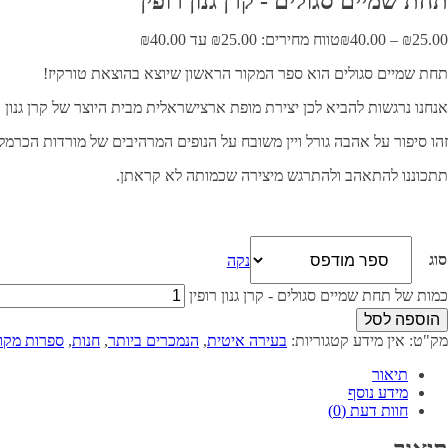
תחת שמיים סגולים - קרן גנון רופין
25.00
₪
–
40.00
₪
טווח מחירים: ⁦₪25.00⁩ עד ⁦₪40.00⁩
תחת שמיים סגולים הוא ספר המקור הראשון שיוצא בהוצאת טורקיז!
אנחנו נרגשות להביא לכן יצירת מופת ארצישראלית מבית היוצר של קרן גנון ר
זהו סיפור על אהבה גורל ויין משובח על הנופים המרהיבים של מורדות הכרמל
תתכוננו להתאהב ולהתרגש מיצירה שכמותה לא קראתן.
סוג
נקה
כמות של תחת שמיים סגולים - קרן גנון רופין
הוספה לסל
מק"ט:
אין מידע
קטגוריות:
בעירה איטית
,
הנמכרים ביותר
,
חנות
,
ספרות מקו
תיאור
מידע נוסף
חוות דעת (0)