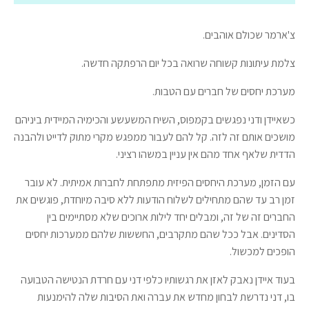
צ'ארמר שכולם אוהבים.
צלמת עיתונות קשוחה שרואה בכל יום הרפתקה חדשה.
מערכת יחסים של חברים עם הטבות.
כשאיידן ודני נפגשים בקמפוס, השיח המשעשע והכימיה המיידית ביניהם
מושכים אותם זה לזה. קל להם לעבור ממפגש מקרי מתוק לדייט ולהבנה
הדדית שלאף אחד מהם אין עניין במשהו רציני.
עם הזמן, מערכת היחסים הפיזית מתפתחת לחברות אמיתית. לא עובר
זמן רב עד שהם מתחילים לשלוח הודעות ללא סיבה מיוחדת, פוגשים את
החברים זה של זה, ומבלים יחד לילות ארוכים שלא מסתיימים בין
הסדינים. אבל ככל שהם מתקרבים, החששות שלהם ממערכות יחסים
הופכים למכשול.
בעוד איידן נאבק לאזן את רגשותיו כלפי דני עם חרדת הנטישה הטבועה
בו, דני נדרשת לבחון מחדש את עברה ואת הסיבות שלה להימנעות