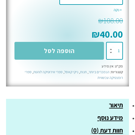
נקה
₪
108.00
₪
40.00
כמות
הוספה לסל
של
שלוש
מק"ט:
אין מידע
חבטות
קטגוריות:
הנמכרים ביותר
,
חנות
,
ניקי קאסל
,
ספרי אירוטיקה לוהטת
,
ספרי
-
רומנטיקה עכשווית
ספר
שלישי
בסדרת
תיאור
אומנויות
הלחימה
מידע נוסף
חוות דעת (0)