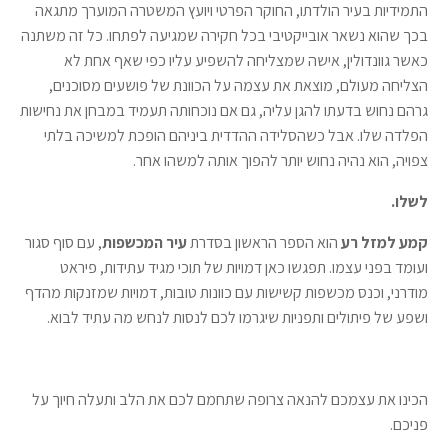
התמידיות בעיר הולדתו, החוקר הפרטי ויועץ המשטרה המוערך מתגאה
בכך שהוא נשאר אובייקטיבי בכל חקירה שמגיעה לפתחו. כל זה משתנה
כאשר גוונדולין, אישה שמצליחה להשפיע עליו כפי שאף אחת לא
הצליחה מעולם, מוצאת את עצמה על הכוונת של פושעים מסוכנים,
גרהם נחוש בדעתו להגן עליה, גם אם נוכחותה תעמיד במבחן את נחישות
הפלדה שלו. אבל כשהסלידה ההדדית ביניהם הופכת למשיכה בלתי
צפויה, הוא נהיה נחוש יותר להפוך אותה למשהו אחר.
לשלו.
קמע למזל רע
הוא הספר הראשון בסדרת
עיר המכשפות
, עם סוף סגור
ועומד בפני עצמו. תפגשו כאן דמויות של תוכי מגיד עתידות, פיראט
מודרני, וכנס מכשפות קשישות עם כוונות טובות, דמויות שמזנקות מהדף
ושפע של פיתולים ותפניות שיגרמו לכם לנסות לנחש מה עתיד לבוא.
הכינו את עצמכם להנאה צרופה שתחמם לכם את הלב ותעלה חיוך על
פניכם.