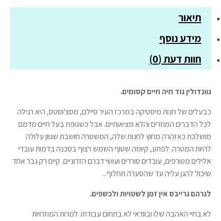
בסדרת
תיאור
עיר
המכשפות
מידע נוסף
חוות דעת (0)
גוונדולין גוד חיה חיים קסומים.
כבעלים של חנות מיסטיקה במרכז העיר סיילם, מסצ'וסטס, היא רגילה
לכל הדברים המוזרים והלא מציאותיים. אבל כשגופת בעל חיים מדמם
מושלכת כאזהרה מחוץ לחנות שלה, המשטרה חושבת שגוון עלולה
להיות המטרה. לפתע, קיומה שטוף השמש רצוף בסכנה בדמות עובדי
אלילים מטורפים, עובדים סוררים ועושי דברם הזדוניים. קיים רק גבר אחד
שיכול להגן עליה עד שהסערה תחלוף...
לגרהם גרייבס אין זמן לשטויות ולכשפים.
לא בחיי האהבה שלו ובוודאי לא בתחום עבודתו. למרות המוזרויות