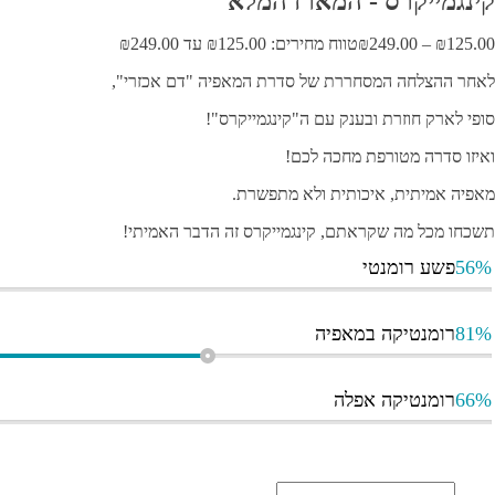
קינגמייקרס - המארז המלא
125.00
₪
–
249.00
₪
טווח מחירים: ⁦₪125.00⁩ עד ⁦₪249.00⁩
לאחר ההצלחה המסחררת של סדרת המאפיה "דם אכזרי",
סופי לארק חוזרת ובענק עם ה"קינגמייקרס"!
ואיזו סדרה מטורפת מחכה לכם!
מאפיה אמיתית, איכותית ולא מתפשרת.
תשכחו מכל מה שקראתם, קינגמייקרס זה הדבר האמיתי!
56%
פשע רומנטי
81%
רומנטיקה במאפיה
66%
רומנטיקה אפלה