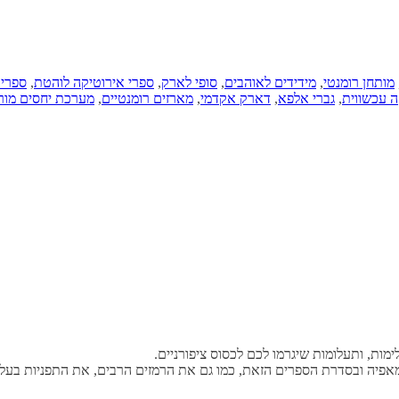
מותחן רומנטי
,
מידידים לאוהבים
,
סופי לארק
,
ספרי אירוטיקה לוהטת
,
ספרי 
 עכשווית
,
גברי אלפא
,
דארק אקדמי
,
מארזים רומנטיים
,
מערכת יחסים מור
מות, ותעלומות שיגרמו לכם לכסוס ציפורניים.
פיה ובסדרת הספרים הזאת, כמו גם את הרמזים הרבים, את התפניות בעליל