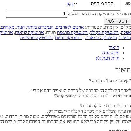
סוג
נקה
כמות של קינגמייקרס - המארז המלא
הוספה לסל
מק"ט:
אין מידע
קטגוריות:
אויבים לאוהבים
,
הנמכרים ביותר
,
חנות
,
מארזים
,
אפלה
,
רומנטיקה בקולג'
,
רומנטיקה מרגשת
תגיות:
ארוטיקה לוהטת
,
ארוטיקה
רומנטי
,
רומנטיקה במאפיה
,
רומנטיקה נועזת
,
רומנטיקה עכשווית
תיאור
מידע נוסף
חוות דעת (0)
תיאור
*קינגמייקרס 1 - היורש*
לאחר ההצלחה המסחררת של סדרת המאפיה "
דם אכזרי
",
סופי לארק
חוזרת ובענק עם
ה"קינגמייקרס
"!
גבירותיי ורבותיי הדקו חגורות!
זה עתה קיבלתם את מכתב הקבלה לקינגמייקרס.
מעולם לא חוויתם כל כך הרבה הורמונים משתוללים, טינות מרות, חרדות, אלי
שמרו על עין פקוחה כדי שלא תחמיצו את ההפתעות המחכות לכם בעולם המא