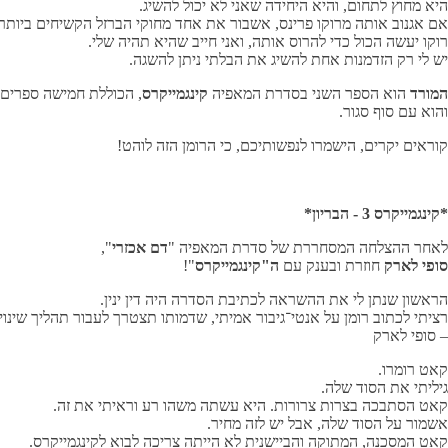
היא מחוץ לתחום, והיא היחידה שאני לא יכול להשיג.
אם אגנוב אותה מרוקו פרינס, אשבור את אחד מחוקי הברזל הקשיחים ביותר
רוקו יעשה הכול כדי להרוס אותה, ואני חייב שהיא תהיה שלי.
יש לי רק הזדמנות אחת להשיג את הבלתי ניתן להשגה.
המורד
הוא הספר השני בסדרת המאפיה
קינגמייקרס
, הכוללת חמישה ספרים
והוא עם סוף סגור.
קוראים יקרים, הישמרו לנפשותיכם, כי הרומן הזה לוהט!
*קינגמייקרס 3 - הבריון*
לאחר ההצלחה המסחררת של סדרת המאפיה "
דם אכזרי
",
סופי לארק
חוזרת ובענק עם
ה"קינגמייקרס
"!
הראשון שנתן לי את ההשראה לכתיבת הסדרה היה דין ינין.
רציתי לכתוב רומן על אנטי־גיבור אמיתי, שדמותו תצטרך לעבור תהליך שינוי
– סופי לארק
קאט רומרו.
גיליתי את הסוד שלה.
קאט הסתבכה בצרות צרורות. היא עשתה משהו רע וראיתי את זה.
אשמור על הסוד שלה, אבל יש לזה מחיר.
קאט המסכנה, המתוקה והביישנית לא הייתה צריכה לבוא לקינגמייקרס.