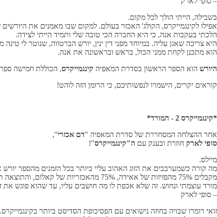
– סופי לארק
בשבילה, הייתי הולך לכל מקום.
אפילו לקינגמייקרס, הקולג' האכזר בעולם. למקום שבו מאמנים את היורשים 
הלכתי בעקבות אנה, כי היא החברה הכי טובה שלי ותמיד הייתי לצידה.
היא צריכה שאגן עליה. במיוחד מפני דין ינין, יורש הברטווה, שנוטר לי טינה מ
הוא מתכנן לקחת ממני הכול, בראש ובראשונה את אנה.
היורש
הוא הספר הראשון בסדרת המאפיה
קינגמייקרס
, הכוללת חמישה ספר
קוראים יקרים, הישמרו לנפשותיכם, כי הרומן הזה לוהט!
*קינגמייקרס 2 - המורד*
אחר ההצלחה המסחררת של סדרת המאפיה "
דם אכזרי
",
סופי לארק
חוזרת ובענק עם
ה"קינגמייקרס
"!
מיילס.
מה קורה כשמערבבים את הזוג האהוב עליי ביותר בכל הזמנים מהספר יורש 
מקבלים 75% מהפזיזות של אאידה, 75% מהאכזריות של קאלום, והתוצאה תהיה 150% מיילס.
מורד עוצמתי ונחוש. זה שלא אכפת לו מה חושבים עליו, עד שהוא פוגש את זו
– סופי לארק
זואי רומרו שבויה בחוזה נישואים עם הפסיכופת הסדיסט ביותר בקינגמייקרס.