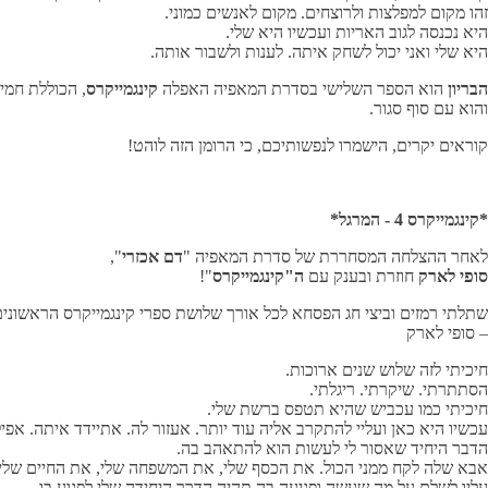
זהו מקום למפלצות ולרוצחים. מקום לאנשים כמוני.
היא נכנסה לגוב האריות ועכשיו היא שלי.
היא שלי ואני יכול לשחק איתה. לענות ולשבור אותה.
הבריון
הוא הספר השלישי בסדרת המאפיה האפלה
קינגמייקרס
, הכוללת חמ
והוא עם סוף סגור.
קוראים יקרים, הישמרו לנפשותיכם, כי הרומן הזה לוהט!
*קינגמייקרס 4 - המרגל*
לאחר ההצלחה המסחררת של סדרת המאפיה "
דם אכזרי
",
סופי לארק
חוזרת ובענק עם
ה"קינגמייקרס
"!
שתלתי רמזים וביצי חג הפסחא לכל אורך שלושת ספרי קינגמייקרס הראשונים
– סופי לארק
חיכיתי לזה שלוש שנים ארוכות.
הסתתרתי. שיקרתי. ריגלתי.
חיכיתי כמו עכביש שהיא תטפס ברשת שלי.
עכשיו היא כאן ועליי להתקרב אליה עוד יותר. אעזור לה. אתיידד איתה. אפי
הדבר היחיד שאסור לי לעשות הוא להתאהב בה.
אבא שלה לקח ממני הכול. את הכסף שלי, את המשפחה שלי, את החיים שלי.
עליו לשלם על מה שעשה ופגיעה בה תהיה הדרך היחידה שלי לפגוע בו.