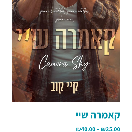
קאמרה שיי
₪
40.00
–
₪
25.00