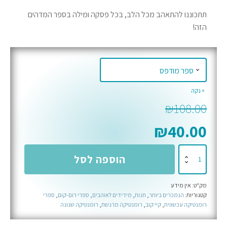
תתכוננו להתאהב מכל הלב, בכל פסקה ומילה בספר המדהים
הזה!
נקה
₪
108.00
₪
40.00
כמות
הוספה לסל
של
קאמרה
מק"ט:
אין מידע
שיי
קטגוריות:
הנמכרים ביותר
,
חנות
,
מידידים לאוהבים
,
ספרי רום-קום
,
ספרי
רומנטיקה עכשווית
,
קיי קוב
,
רומנטיקה מרגשת
,
רומנטיקה שנונה