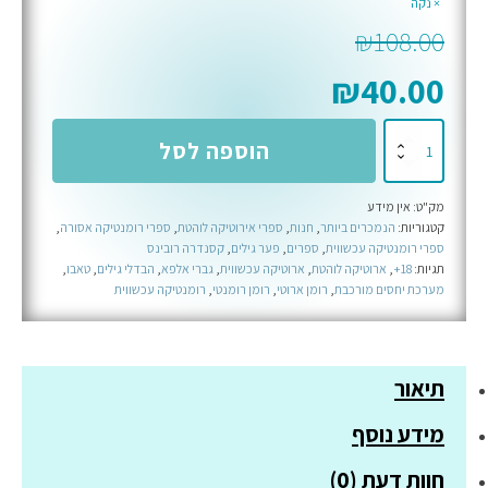
נקה
₪
108.00
₪
40.00
כמות
הוספה לסל
של
פאוור
מק"ט:
אין מידע
קטגוריות:
הנמכרים ביותר
,
חנות
,
ספרי אירוטיקה לוהטת
,
ספרי רומנטיקה אסורה
,
ספרי רומנטיקה עכשווית
,
ספרים
,
פער גילים
,
קסנדרה רובינס
תגיות:
18+
,
ארוטיקה לוהטת
,
ארוטיקה עכשווית
,
גברי אלפא
,
הבדלי גילים
,
טאבו
,
מערכת יחסים מורכבת
,
רומן ארוטי
,
רומן רומנטי
,
רומנטיקה עכשווית
תיאור
מידע נוסף
חוות דעת (0)