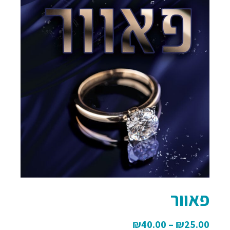
פאוור
₪
40.00
–
₪
25.00