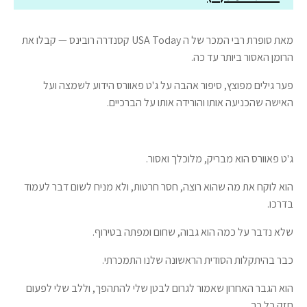
מאת סופרת רבי המכר של ה USA Today קסנדרה רובינס — קבלו את
הרומן האסור ביותר עד כה.
פער גילים מפוצץ, סיפור אהבה על ג'ט פאוורס הידוע לשמצה ועל
האישה שהכניעה אותו והורידה אותו על הברכיים.
ג'ט פאוורס הוא מבריק, מלוכלך ואסור.
הוא לוקח את מה שהוא רוצה, חסר חרטות, ולא מניח לשום דבר לעמוד
בדרכו.
שלא נדבר על כמה הוא גבוה, שחום ומפתה בטירוף.
כבר בהיתקלות הסודית הראשונה שלנו התמכרתי.
הוא הגבר האחרון שאמור לגרום לבטן שלי להתהפך, וללב שלי לפעום
חזק כל כך.