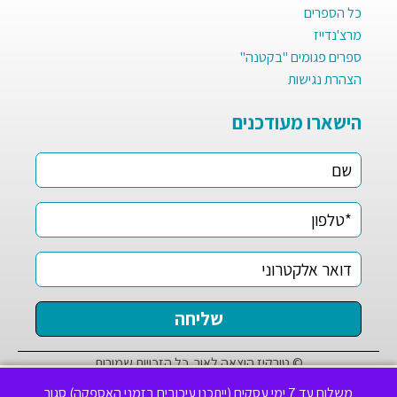
כל הספרים
מרצ'נדייז
ספרים פגומים "בקטנה"
הצהרת נגישות
הישארו מעודכנים
© טורקיז הוצאה לאור. כל הזכויות שמורות
✕
לידיעתך, באתר זה נעשה שימוש בקבצי Cookies לשיפור חוויית
משלוח עד 7 ימי עסקים (ייתכנו עיכובים בזמני האספקה)
סגור