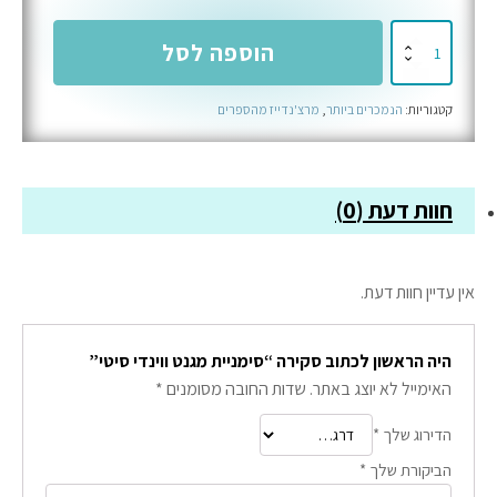
כמות
הוספה לסל
של
סימניית
קטגוריות:
הנמכרים ביותר
,
מרצ'נדייז מהספרים
מגנט
ווינדי
סיטי
חוות דעת (0)
אין עדיין חוות דעת.
היה הראשון לכתוב סקירה “סימניית מגנט ווינדי סיטי”
האימייל לא יוצג באתר.
שדות החובה מסומנים
*
הדירוג שלך
*
הביקורת שלך
*