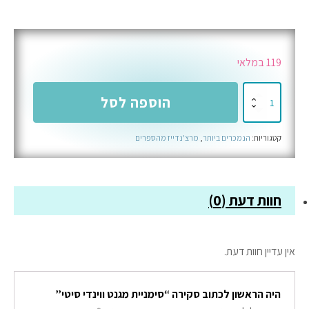
119 במלאי
כמות
הוספה לסל
של
סימניית
קטגוריות:
הנמכרים ביותר
,
מרצ'נדייז מהספרים
מגנט
ווינדי
סיטי
חוות דעת (0)
אין עדיין חוות דעת.
היה הראשון לכתוב סקירה “סימניית מגנט ווינדי סיטי”