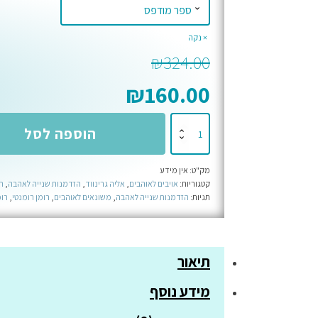
נקה
₪
324.00
₪
160.00
כמות
הוספה לסל
של
סילבר
מק"ט:
אין מידע
ספרינגס
קטגוריות:
אויבים לאוהבים
,
אליה גרינווד
,
הזדמנות שנייה לאהבה
,
ח
-
תגיות:
הזדמנות שנייה לאהבה
,
משונאים לאוהבים
,
רומן רומנטי
,
רומ
המארז
המלא
תיאור
מידע נוסף