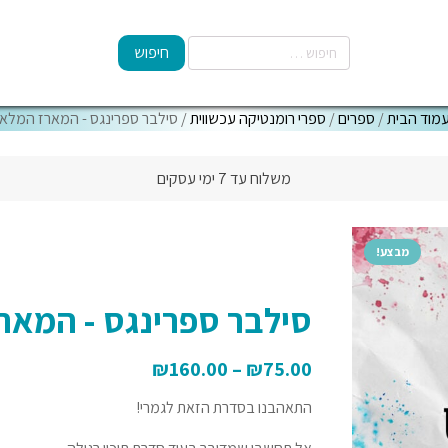
מוד הבית
/
ספרים
/
ספרי רומנטיקה עכשווית
/ סילבר ספרינגס - המארז המלא
משלוח עד 7 ימי עסקים
מבצע!
סילבר ספרינגס - המאר
₪
160.00
–
₪
75.00
התאהבנו בסדרת הזאת לגמרי!