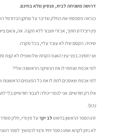
דרושה משגיחה לבית, פנסיון מלא בחינם.
כנראה פספסתי את החלק שדיבר על שחקן הכדורסל השח
פין ריצ'רדס חתיך, אכזרי ושבור ללא תקנה. אה, והאם ציי
שיהיה. הקסם שלו לא עובד עליי, בכל מקרה.
אני חסינה בפני עיני האגוז הקרות שלו ואפילו לא קצת ס
למי אכפת שנתתי לו את הנשיקה הראשונה שלי?
למי אכפת שאסכים לתת לו את כל הפעמים הראשונות של
אלו רק חודשיים. אני לגמרי יכולה לעבור חודשיים בלי לת
נכון?
זהו הספר הראשון בדואט
לב יקר
על פין ודיי, חלק מסדר
לא ניתן לקרוא אותו כספר יחיד ורצוי להמשיך לספר השני