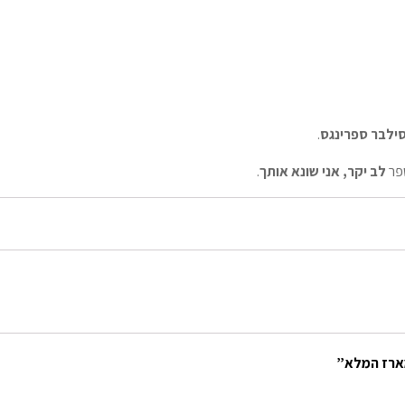
ילבר ספרינגס
.
ספר
לב יקר, אני שונא אותך
.
מארז המלא”