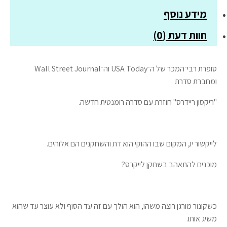
יו
מידע נוסף
חוות דעת (0)
סופרת רבי־המכר של ה־USA Today וה־Wall Street Journal
ומחברת סדרת
"ריקסון ריידרס" חוזרת עם סדרה רומנטית חדשה.
לייקשור יו, המקום שבו ההוקי הוא דת והשחקנים הם אלוהים.
מוכנים להתאהב בשחקן לייקרס?
כשקונור מורגן רוצה משהו, הוא הולך עם זה עד הסוף ולא עוצר עד שהוא
משיג אותו.