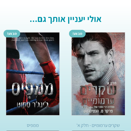
אולי יעניין אותך גם...
מבצע!
מבצע!
שקרים ערמומיים - חלק א'
ממפיס