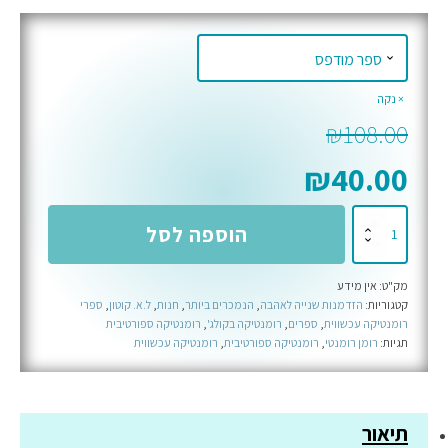
נקה
₪
108.00
₪
40.00
כמות
הוספה לסל
של
מתחת
מק"ט:
אין מידע
לפני
קטגוריות:
הזדמנות שנייה לאהבה
,
הנמכרים ביותר
,
חנות
,
ל.א. קוטון
,
ספרי
הקרח
רומנטיקה עכשווית
,
ספרים
,
רומנטיקה בקולג'
,
רומנטיקה ספורטיבית
-
תגיות:
רומן רומנטי
,
רומנטיקה ספורטיבית
,
רומנטיקה עכשווית
ספר
שלישי
בסדרת
תיאור
לייקשור