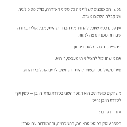
עכשיו הם מוכנים לשלוף את כל סימני האזהרה, כולל פסיכולוגית
שמקבלת תשלום מוגזם.
אין סכום כסף שיוכל להחזיר את הבחור שהייתי, אבל אולי הבחורה
שברחה ממני תרצה לנסות.
יפהפייה, חזקה ומלאת ביטחון.
אם מישהו יכול להציל אותי מעצמי, זו היא.
פייג' מקאליסטר עשויה להיות זו שתשיב לחיים את ליבי ההרוס.
משחקים מושחתים הוא הספר השני בסדרת נורת' הייבן — ספין אוף
לסדרת הייבן גרייס.
אזהרת טריגר:
הספר עוסק בפוסט טראומה, התמכרויות, והתמודדות עם אובדן.