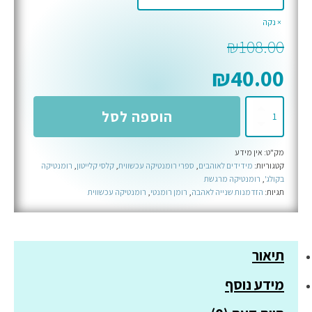
נקה
₪
108.00
₪
40.00
כמות
הוספה לסל
של
משחקים
מק"ט:
אין מידע
מושחתים
קטגוריות:
מידידים לאוהבים
,
ספרי רומנטיקה עכשווית
,
קלסי קלייטון
,
רומנטיקה
-
בקולג'
,
רומנטיקה מרגשת
ספר
תגיות:
הזדמנות שנייה לאהבה
,
רומן רומנטי
,
רומנטיקה עכשווית
שני
בסדרת
נורת'
תיאור
הייבן
מידע נוסף