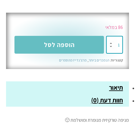
86 במלאי
כמות
הוספה לסל
של
מניפה
קטגוריות:
הנמכרים ביותר
,
מרצ'נדייז מהספרים
טורקיזית
מנומרת
תיאור
חוות דעת (0)
מניפה טורקיזית מנומרת ומושלמת 🙂