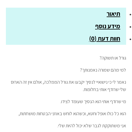
ראשון
בטרילוגיית
תיאור
ממלכת
דם
מידע נוסף
וקסם
חוות דעת (0)
גורל או תשוקה?
למי מהם שמורה נאמנותך?
נאמר לי כי נישואיי לנסיך יקבעו את גורל הממלכה, אולם אין זה הארוס
שלי שרודף אותי בחלומות.
מי שרודף אותי הוא הנסיך שעומד לצידו.
הוא כל כולו אופל וחטא, וכשהוא לוחש באוזני הבטחות מושחתות,
אני משתוקקת לגבר שלא יכול להיות שלי.