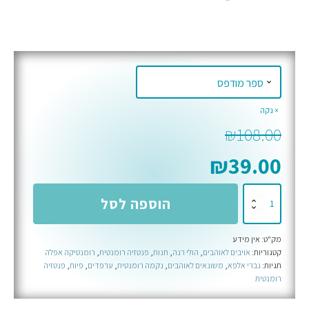
נקה
₪
108.00
₪
39.00
כמות
הוספה לסל
של
ממלכת
מק"ט:
אין מידע
הכוכבים
קטגוריות:
אויבים לאוהבים
,
הולי רנה
,
חנות
,
פנטזיה רומנטית
,
רומנטיקה אפלה
והצללים
תגיות:
גברי אלפא
,
משונאים לאוהבים
,
נקמה רומנטית
,
ערפדים
,
פיות
,
פנטזיה
-
רומנטית
ספר