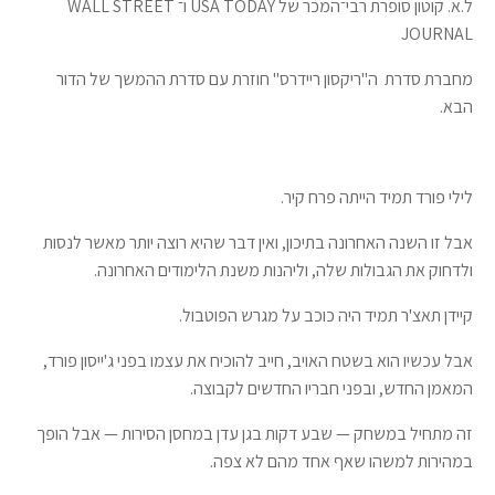
ל.א. קוטון סופרת רבי־המכר של USA TODAY ו־ WALL STREET
JOURNAL
מחברת סדרת ה"ריקסון ריידרס" חוזרת עם סדרת ההמשך של הדור
הבא.
לילי פורד תמיד הייתה פרח קיר.
אבל זו השנה האחרונה בתיכון, ואין דבר שהיא רוצה יותר מאשר לנסות
ולדחוק את הגבולות שלה, וליהנות משנת הלימודים האחרונה.
קיידן תאצ'ר תמיד היה כוכב על מגרש הפוטבול.
אבל עכשיו הוא בשטח האויב, חייב להוכיח את עצמו בפני ג'ייסון פורד,
המאמן החדש, ובפני חבריו החדשים לקבוצה.
זה מתחיל במשחק — שבע דקות בגן עדן במחסן הסירות — אבל הופך
במהירות למשהו שאף אחד מהם לא צפה.