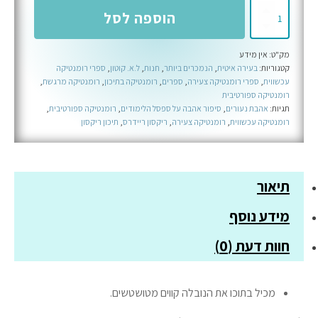
כמות
הוספה לסל
של
מחוץ
מק"ט:
אין מידע
לקווים
קטגוריות:
בעירה איטית
,
הנמכרים ביותר
,
חנות
,
ל.א. קוטון
,
ספרי רומנטיקה
-
עכשווית
,
ספרי רומנטיקה צעירה
,
ספרים
,
רומנטיקה בתיכון
,
רומנטיקה מרגשת
,
ספר
רומנטיקה ספורטיבית
תגיות:
אהבת נעורים
,
סיפור אהבה על ספסל הלימודים
,
רומנטיקה ספורטיבית
,
ראשון
רומנטיקה עכשווית
,
רומנטיקה צעירה
,
ריקסון ריידרס
,
תיכון ריקסון
בסדרת
תיכון
ריקסון
תיאור
מידע נוסף
חוות דעת (0)
מכיל בתוכו את הנובלה קווים מטושטשים.