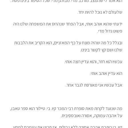
הוא אמר לי שהמצב מורכב מדי. מבולגן מדי. שכל הסיפור בינינו פסול.
שלעולם לא נוכל להיות יחד.
ידעתי שהוא אוהב אותי, אבל הפחד שנהרוס את המשפחה שלנו היה
פשוט גדול מדי.
ובגלל כל מה שהיה מונח על כף המאזניים, הוא הקריב את הלבבות
שלנו ושם קץ לקשר בינינו.
עכשיו הוא חזר, והוא עדיין רוצה אותי.
הוא עדיין אוהב אותי.
אבל עכשיו אני מאורסת לגבר אחר.
מה שנועד לקרות מאת סופרת רבי המכר קיו. בי. טיילור הוא ספר טאבו,
על אהבה עמוקה, אסורה ואובססיבית.
קיו. בי כותבת אהבה אסורה ללא גבולות, אז תכינו את עצמכם למסע