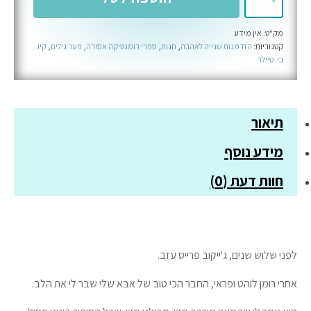
של
מה
מק"ט:
אין מידע
שנועד
קטגוריות:
הזדמנות שנייה לאהבה
,
חנות
,
ספרי רומנטיקה אסורה
,
פער גילים
,
קיו.
לקרות
בי. טיילר
תיאור
מידע נוסף
חוות דעת (0)
לפני שלוש שנים, ג'ייקוב פרייס עזב.
אחרי רומן לוהט ופראי, החבר הכי טוב של אבא שלי שבר לי את הלב.