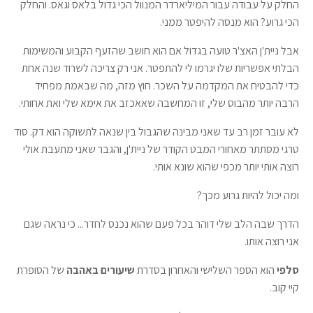
החלק על עבודה עבור המיליארדר המנוול הכי גדול בלאס וגאס. והחלק
הכי גרוע? הוא מנסה להיפטר ממני.
אבל ניית'ן האצ'ר טועה בגדול אם הוא חושב שהזעף הקבוע והמשימות
הבלתי אפשריות שלו יגרמו לי להתפטר. אני רק צריכה לשרוד שנה אחת
כדי להבטיח את המקדמה על השכר. חוץ מזה, מה שבאמת מפחיד
הרבה יותר מהבוס שלי, זו המחשבה שאאכזב את אימא שלי ואת אחותי.
לא עובר זמן רב עד שאני מבינה שהגבול בין שנאה לתשוקה הוא דק. סוד
טרגי מסתתר מאחורי המבט הקודר של ניית'ן, והגבר שאני מתעבת אולי
רוצה אותי יותר מכפי שהוא שונא אותי.
ומה יכול להיות גרוע מכך?
הדרך שבה הלב שלי דוהר בכל פעם שהוא נכנס לחדר... כי נראה שגם
אני רוצה אותו.
סלפי
הוא הספר השלישי והאחרון בסדרת
שיעורים באהבה
של הסופרת
קיי קוב.