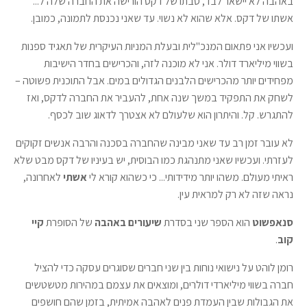
באהבה לא יישאר לבד, סבתו של דקס הורישה את החברה שלה ל...
אשתו של דקס. אלא שהוא לא נשוי. עד שאני נכנסת לתמונה, כמובן.
ועכשיו אני פתאום המנכ"לית ובעלת המניות העיקרית של תאגיד ספנות
בשווי מיליארד דולר. אני לא מוכנה לזה, והכרישים בחדר הישיבות
מפחידים יותר מהכרישים הלבנים הגדולים במים. אבל התוכנית פשוטה –
לשחק את התפקיד במשך שנה אחת, להעביר את החברה לדקס, ואז
להתגרש. קל. והיתרון הוא שלעולם לא אצטרך לדאוג שוב לכסף.
לא עובר זמן רב עד שאני מבינה שהחברה בסכנה והרבה אנשים זקוקים
לעזרתי. ועכשיו שאני מתנהגת כמו הבוסית, יש בעיניו של דקס מבט שלא
ראיתי מעולם. משהו יותר מידידותי... כי כשהוא קורא לי
אשתי
לאחרונה,
נראה שזה לא רק למראית עין.
סנאפשוט
הוא הספר שני בסדרת
שיעורים באהבה
של הסופרת
קיי
קוב
.
רומן לוהט על נישואי נוחות בין שני חברים שסוגרים עסקה כדי להציל
חברה בשווי מיליארדי דולרים, ומוצאים את עצמם במהירות מטשטשים
את הגבולות שבין העמדת פנים לאהבה אמיתית, בזמן שהם חושפים