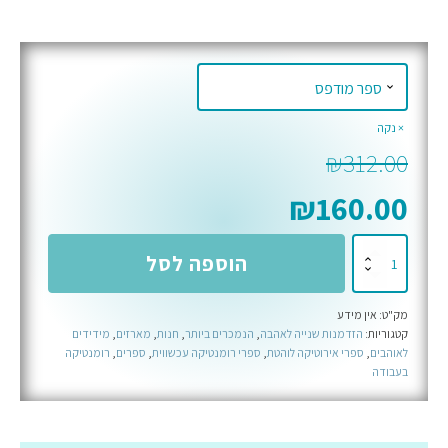
נקה
₪
312.00
₪
160.00
כמות
הוספה לסל
של
מארז
מק"ט:
אין מידע
שיעורים
קטגוריות:
הזדמנות שנייה לאהבה
,
הנמכרים ביותר
,
חנות
,
מארזים
,
מידידים
באהבה
לאוהבים
,
ספרי אירוטיקה לוהטת
,
ספרי רומנטיקה עכשווית
,
ספרים
,
רומנטיקה
בעבודה