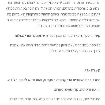
יש רק בעיה אחת... רוד חושב שהוא מזייף מערכת יחסים עם רופאה בת
שלושים. כשהסודות מתגלים, הפיתוי הכי גדול שלו הופך במהירות למחוץ
לתחום, אבל נינה מבינה מהר שאוהב החתולים והרקמות הוא בדיוק מה
שהכאוס בליבה מחפש – והתשוקה הלוהטת של נינה אולי יכולה לבעור
מספיק בשביל למוסס את גבולות הקרח של רוד.
קשורה לקרח
הוא הספר הראשון בסדרת
שחקנים חסרי גבולות
.
כל ספר עומד בפני עצמו וניתן לקריאה כספר בודד. תכינו את עצמכם
לחייך ללא הפסקה ולהתאהב עד כלות.
קשורה אליי:
היא רוכבת השוורים הכי קשוחה בטקסס, והוא נחוש לזכות בליבה.
ווייאט ודקוטה. קרן שמש וסערה.
הם גדלו יחד, לא ניתן היה להפריד ביניהם, ממש כמו זוג מגפי בוקרים.