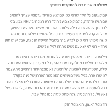
שכולם חושבים בגלל התקרית בטנריף.
עם קעקוע על הירך שהוא כמו סם לנשים וחיוך ערמומי שצריך להופיע
עם תווית אזהרה, כולם קופצים על הילד הרע הנוכחי ב־NHL. נכון, בלי
להתכוון היכטה שבה בילה עלתה באש בזמן שעינג מישהי עד לשיא,
אבל זה קרה לפני יותר מעשור. כיום, בגיל שלושים ושלוש, רוד מחפש
משהו אמיתי. הוא מוכן לכרוע ברך בשביל האישה הנכונה, אבל יש לו חוק
אחד – הוא לא יוצא עם נשים מתחת לגיל שלושים.
פילומנה – נינה – אלסטיין נשבעה להתרחק מגברים שנראים כמו
מלאכים נופלים במחליקיים. אחרי הסקנדל במערכת היחסים האחרונה
שלה, הסטודנטית לאומנות הלוחמנית לא מוכנה יותר להתאים את עצמה
למישהו אחר. בגיל עשרים ושתיים הסמסטר האחרון של נינה בקולג'
סובב כולו סביב החלומות שלה. אבל כשתאונה אחת גורלית מאלצת את
נינה להעמיד פנים שהיא במערכת יחסים עם הבחור הפרוע, לכאורה, של
נאשוויל, כל התוכניות שלה מתמוטטות כמו פסל שביר.
רוד נופל ראשון, והוא נופל חזק.