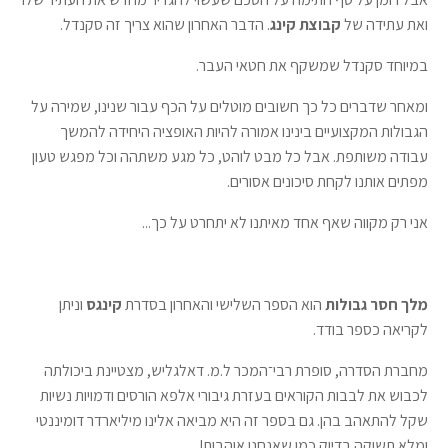
ואת עתידה של
קבוצת קינג
. הדבר האחרון שהוא צריך זה סקנדל.
במיוחד סקנדל שמשקף את חטאי העבר.
ומאחר שדברים כל כך חשובים מוטלים על הכף עבור שנינו, שמירה על
הגבולות המקצועיים בינינו אמורה להיות האופציה היחידה להמשך
עבודה משותפת. אבל כל מבט לוהט, כל מגע משתהה וכל מפגש טעון
מפתים אותנו לקחת סיכונים אסורים.
אני רק מקווה שאף אחד מאיתנו לא יתחרט על כך...
מלך חסר גבולות
הוא הספר השלישי והאחרון בסדרת
קינגס
וניתן
לקריאה כספר בודד.
מחברת הסדרה, סופרת רבי־המכר ל.מ. דאלגליש, מצטיינת ביכולתה
לכבוש את לבבות הקוראים בעזרת גיבורי אלפא הורסים ודמויות נשיות
שקל להתאהב בהן. גם בספר זה היא מביאה אלינו מיליארדר דומיננטי
ומלא תשוקה בדיוק כמו שאנחנו אוהבות!