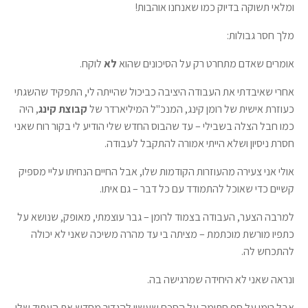
ומלאי תשוקה בדיוק כמו שאנחנו אוהבות!
מלך חסר גבולות:
אומרים שאדם מתחרט רק על הסיכונים שהוא
לא
לוקח.
אחרי שאיבדתי את העבודה היציבה כביכול שהייתה לי, התפקיד שהשגתי
כעוזרת אישית של רומן קינג, המנכ"ל המיליארדר של
קבוצת קינג
, היה
כמו חבל הצלה בשבילי – עד שהבוס החדש שלי הודיע לי בקור רוח שאני
חסרת ניסיון ושלא הייתי אמורה להתקבל לעבודה.
אולי אני צעירה מהעוזרות הקודמות שלו, אבל החיים הנחיתו עליי מספיק
קשיים כדי שאוכל להתמודד עם כל דבר – גם איתו.
למרבה הצער, העבודה בצמוד לרומן – גבר עוצמתי, מאופק, שנושא על
כתפיו מורשת מוכתמת – מציתה בי עד מהרה משיכה שאני לא יכולה
להתכחש לה.
ונראה שאני לא היחידה שמרגישה בה.
אבל רומן על סף חתימה על הסכם שעשוי להגדיר מחדש את העתיד שלו