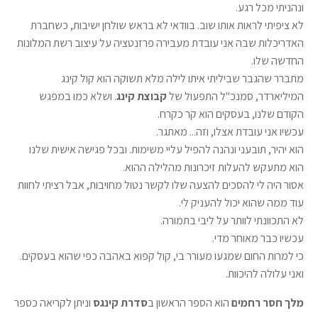
ונהניתי מכל רגע.
לא ציפיתי לראות אותו שוב. בוודאי לא בראש שולחן ישיבות, כשחברת
האדריכלות שבה אני עובדת מעבירה פרזנטציה על עיצוב רשת המלונות
החדשה שלו.
מתברר שהגבר שביליתי איתו לילה מלא תשוקה הוא קול קינג
המיליארדר, סמנכ"ל התפעול של
קבוצת קינג
. ושלא כמו במפגש
הקודם שלנו, בעסקים הוא קר כקרח.
עכשיו אני עובדת אצלו, וזה... מאתגר.
הוא יהיר, תובעני ונהנה להפיל עליי משימות. ובכל פגישה אישית שלנו
הוא מתעקש להעלות זיכרונות מהלילה ההוא.
אסור היה לי להסכים להצעה שלו לקשר נטול מחויבות, אבל רציתי לחוות
עוד ממה שהוא יכול להעניק לי.
לא התכוונתי לוותר על ליבי בתמורה.
עכשיו כבר מאוחר מדי.
כי למרות החום שמגעו מעורר בי, קול קפוא באהבה כפי שהוא בעסקים.
ואני עלולה להיכוות.
מלך חסר רחמים
הוא הספר הראשון ב
סדרת קינגס
וניתן לקריאה כספר