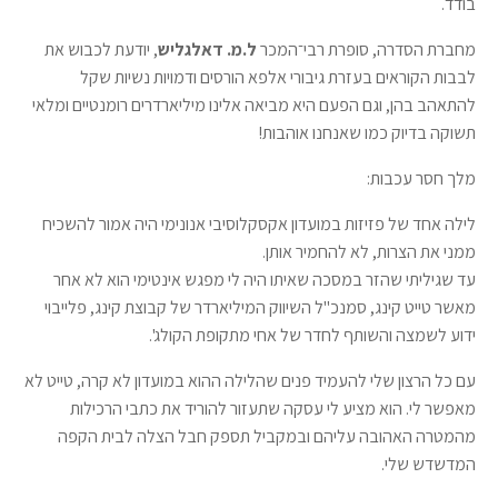
בודד.
מחברת הסדרה, סופרת רבי־המכר
ל.מ. דאלגליש
, יודעת לכבוש את
לבבות הקוראים בעזרת גיבורי אלפא הורסים ודמויות נשיות שקל
להתאהב בהן, וגם הפעם היא מביאה אלינו מיליארדרים רומנטיים ומלאי
תשוקה בדיוק כמו שאנחנו אוהבות!
מלך חסר עכבות:
לילה אחד של פזיזות במועדון אקסקלוסיבי אנונימי היה אמור להשכיח
ממני את הצרות, לא להחמיר אותן.
עד שגיליתי שהזר במסכה שאיתו היה לי מפגש אינטימי הוא לא אחר
מאשר טייט קינג, סמנכ"ל השיווק המיליארדר של קבוצת קינג, פלייבוי
ידוע לשמצה והשותף לחדר של אחי מתקופת הקולג'.
עם כל הרצון שלי להעמיד פנים שהלילה ההוא במועדון לא קרה, טייט לא
מאפשר לי. הוא מציע לי עסקה שתעזור להוריד את כתבי הרכילות
מהמטרה האהובה עליהם ובמקביל תספק חבל הצלה לבית הקפה
המדשדש שלי.