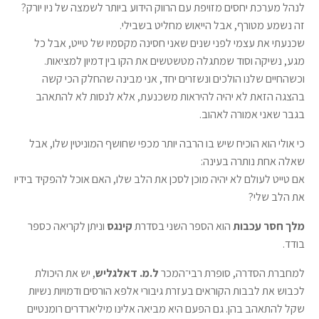
לנהל מערכת יחסים מזויפת עם הרווק הידוע ביותר לשמצה של ניו יורק?
זה נשמע מטורף, אבל הייאוש מחליט בשבילי.
שכנעתי את עצמי לפני שנים שאני חסינה מקסמיו של טייט, אבל כל
מגע, נשיקה וסוד שמתגלה מטשטשים את הקו בין דמיון למציאות.
וכשהחיים שלנו הולכים ונשזרים יחד, אני מבינה שהחלק הכי קשה
בהצגה הזאת לא יהיה להיראות משכנעת, אלא לנסות לא להתאהב
בגבר שאני אמורה לאהוב.
כי אולי הוא הוכיח שיש בו הרבה יותר מכפי שחושף המוניטין שלו, אבל
שאלה אחת נותרה בעינה:
אם טייט לעולם לא יהיה מוכן לסכן את הלב שלו, האם אוכל להפקיד בידיו
את הלב שלי?
מלך חסר עכבות
הוא הספר השני בסדרת
קינגס
וניתן לקריאה כספר
בודד.
למחברת הסדרה, סופרת רבי־המכר
ל.מ. דאלגליש
, יש את היכולת
לכבוש את לבבות הקוראים בעזרת גיבורי אלפא הורסים ודמויות נשיות
שקל להתאהב בהן. גם הפעם היא מביאה אלינו מיליארדרים רומנטיים