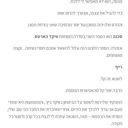
מנסה, הוא לא מאפשר לי ללכת.
כדי להציל את עצמי, אצטרך להרוס אותו.
וההרס שלו יהיה מסוכן עוד יותר מהסיבה שאני בורחת ממנו.
סכנה
הוא הספר השני בסדרה הסוחפת
וויקד הארטס
.
אזהרה: הספר הלוהט הזה עלול להשאיר אתכם חסרי נשימה... וקצת
מושחתים.
רייף
לשנוא זה קל.
הרבה יותר קל מהאפשרות הנוספת.
התפקיד שלי הוא לשמור על הביטחון בוויקד ביץ׳, והמשמעות היא שמדי
פעם אני צריך ללכלך את הידיים. אחרי שאיבדתי את החבר הכי טוב שלי,
הסרתי את הכפפות – מאז, השנאה עוזרת לי לנצח בכל קרב ולסגור כל
חקירה.