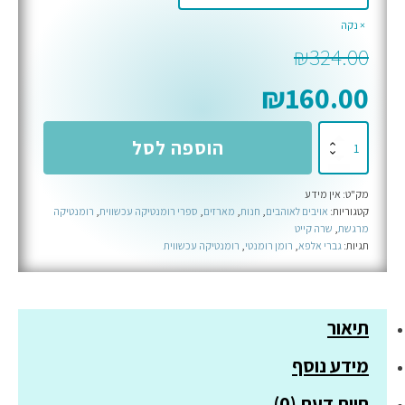
נקה
₪
324.00
₪
160.00
כמות
הוספה לסל
של
מארז
מק"ט:
אין מידע
וויקד
קטגוריות:
אויבים לאוהבים
,
חנות
,
מארזים
,
ספרי רומנטיקה עכשווית
,
רומנטיקה
הארטס
מרגשת
,
שרה קייט
תגיות:
גברי אלפא
,
רומן רומנטי
,
רומנטיקה עכשווית
תיאור
מידע נוסף
חוות דעת (0)