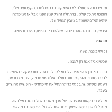
עד שבחורה שמעולם לא ראיתי קודם נכנסת לחנות הקעקועים שלי,
והופכת את כל עולמי. בהתחלה זה רק עניין גופני, אבל אז אני מגלה
שהיא האדם שעומד ביני ובין העתיד שלי.
ועכשיו, הבחורה המסתורית הזו שולטת בי – גופנית, נפשית ורגשית.
סוואנה
נכוויתי בעבר. קשה.
עכשיו אני דואגת רק לעצמי.
הדבר האחרון שאני מצפה לו הוא לקבל בירושה חנות קעקועים ששייכת
לגבר המפחיד והסקסי ביותר בעולם. אילו הייתי חכמה, הייתי מוכרת את
העסק ומשתמשת בכסף כדי להתחיל את חיי מחדש – חופשייה מהשדים
בעברי.
אבל עיניו הקשות ומגעו הרך של מרף משנים הכול. נדמה כאילו הוא
מסוגל לראות בי משהו שאף אחד אחר לא יכול. ולא משנה כמה אני