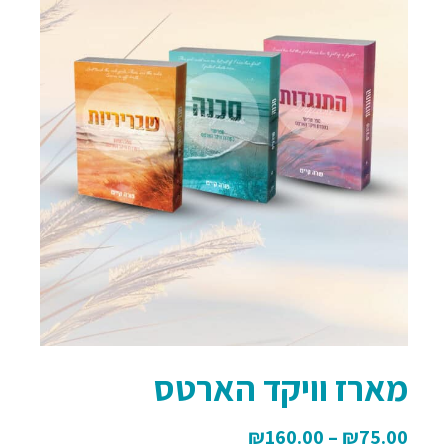
מארז וויקד הארטס
₪
160.00
–
₪
75.00