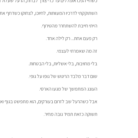
כשחיי הפכו אומללים עד כדי צורך לברוח, הרעל שעלול ה
השתוקקתי לדרכיו המעוותות, לחיוכו, לצחוקו כשדחף את ג
הייתי חייבת להשתחרר מהטירוף.
רק פעם אחת... רק לילה אחד.
זה מה שאמרתי לעצמי.
בלי מחויבות, בלי אשליות, בלי הבטחות.
שום דבר מלבד הריגוש של גופו על גופי.
העונג המתמשך של מגעו הארסי.
אבל כשהרעל שב לזרום בעורקים, הוא מתפשט בגוף ואוכ
תשוקה כזאת תמיד גובה מחיר.