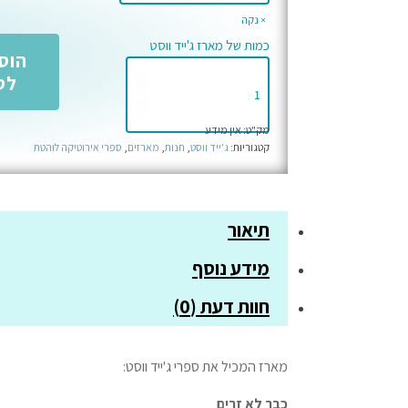
נקה
כמות של מארז ג'ייד ווסט
הוס
לס
מק"ט:
אין מידע
קטגוריות:
ג'ייד ווסט
,
חנות
,
מארזים
,
ספרי אירוטיקה לוהטת
תיאור
מידע נוסף
חוות דעת (0)
מארז המכיל את ספרי ג'ייד ווסט:
כבר לא זרים