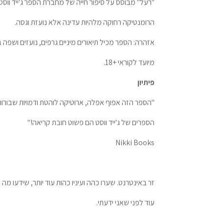
"רעל" מבוסס על סיפור חייה של מחברת הספר ג'ייד וו
הרומנטיקה רחוקה מלהיות עדינה אלא נועזת וגסה.
אזהרה: הספר מכיל תיאורים מיניים גרפים, נועזים ושפה ב
מיועד לקוראי +18.
פיתיון
"הספר הזה אפוף אפלה, ארוטיקה לוהטת ודמויות שבורות
הספרים של ג'ייד ווסט הם פשוט חובת קריאה!"
Nikki Books
זר באינטרנט. שערו כהה ועיניו כהות עוד יותר, שידעו מה 
עוד לפני שאני ידעתי.