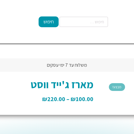
משלוח עד 7 ימי עסקים
מארז ג'ייד ווסט
מבצע!
₪
220.00
–
₪
100.00