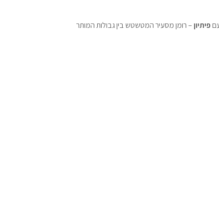
עם
פיתיון
– רומן מסעיר המטשטש בין גבולות המותר