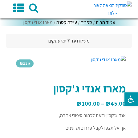
עמוד הבית
/
ספרים
/
עיירה קטנה
/ מארז אנדי ג'קסון
משלוח עד 7 ימי עסקים
מבצע!
מארז אנדי ג'קסון
פתח סרגל נגישות
₪
100.00
–
₪
45.00
אנדי ג'קסון יודעת לכתוב סיפורי אהבה,
אך אל תצפו לקבל פרחים ושושנים.