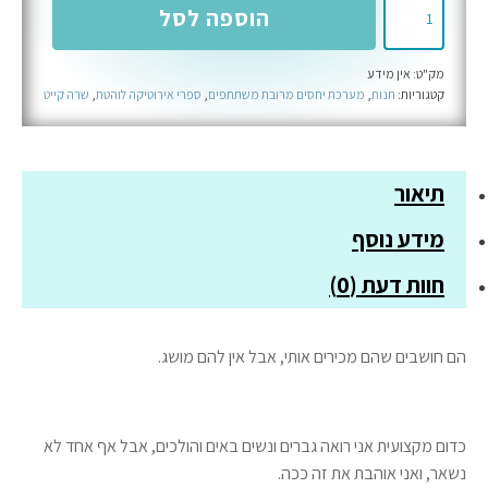
כמות
הוספה לסל
של
מאדאם
מק"ט:
אין מידע
-
קטגוריות:
חנות
,
מערכת יחסים מרובת משתתפים
,
ספרי אירוטיקה לוהטת
,
שרה קייט
ספר
שישי
בסדרת
תיאור
מנויים
בלבד
מידע נוסף
חוות דעת (0)
הם חושבים שהם מכירים אותי, אבל אין להם מושג.
כדום מקצועית אני רואה גברים ונשים באים והולכים, אבל אף אחד לא
נשאר, ואני אוהבת את זה ככה.