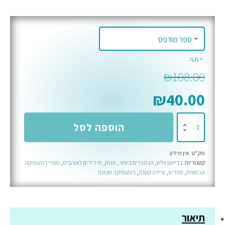
נקה
₪
108.00
₪
40.00
כמות
הוספה לסל
של
לב
מק"ט:
אין מידע
מגונן
קטגוריות:
ברייטון וולש
,
הנמכרים ביותר
,
חנות
,
מידידים לאוהבים
,
ספרי רומנטיקה
-
עכשווית
,
ספרים
,
עיירה קטנה
,
רומנטיקה שנונה
ספר
שני
בסדרת
תיאור
סטארלייט