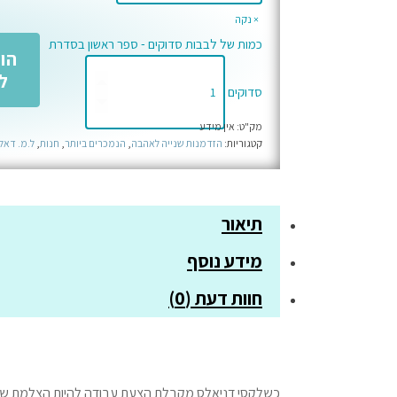
נקה
כמות של לבבות סדוקים - ספר ראשון בסדרת
הו
ל
סדוקים
מק"ט:
אין מידע
קטגוריות:
הזדמנות שנייה לאהבה
,
הנמכרים ביותר
,
חנות
,
ל.מ. דאל
תיאור
מידע נוסף
חוות דעת (0)
כשלקסי דניאלס מקבלת הצעת עבודה להיות הצלמת של