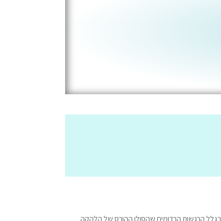
 בגלל הרגשות הרדומים שהסולן ההורס של הלהקה