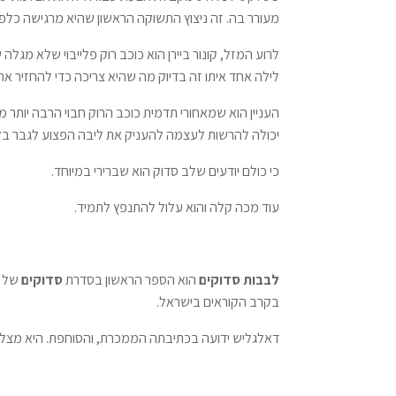
מעורר בה. זה ניצוץ התשוקה הראשון שהיא מרגישה כלפ
לרוע המזל, קונור ביירן הוא כוכב רוק פלייבוי שלא מגל
לילה אחד איתו זה בדיוק מה שהיא צריכה כדי להחזיר את 
העניין הוא שמאחורי תדמית כוכב הרוק חבוי הרבה יות
יכולה להרשות לעצמה להעניק את ליבה הפצוע לגבר בלתי
כי כולם יודעים שלב סדוק הוא שברירי במיוחד.
עוד מכה קלה והוא עלול להתנפץ לתמיד.
לבבות סדוקים
הוא הספר הראשון בסדרת
סדוקים
של ס
בקרב הקוראים בישראל.
דאלגליש ידועה בכתיבתה הממכרת, והסוחפת. היא מצליחה