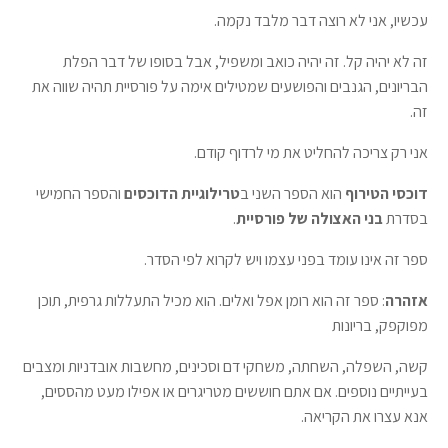
עכשיו, אני לא רוצה דבר מלבד נקמה.
זה לא יהיה קל. זה יהיה כואב ומשפיל, אבל בסופו של דבר הפלת
הבריונים, הגנבים והפושעים שמטילים אימה על פורסיית תהיה שווה את
זה.
אני רק צריכה להחליט את מי לרדוף קודם.
דוכסי הטירוף
הוא הספר השני ב
טרילוגיית הדוכסים
והספר החמישי
בסדרת
בני האצולה של פורסיית
.
ספר זה אינו עומד בפני עצמו ויש לקרוא לפי הסדר.
אזהרה
: ספר זה הוא רומן אפל ואלים. הוא מכיל התעללות גרפית, תוכן
מפוקפק, בריונות
קשה, השפלה, השחתה, משחקי דם וסכינים, מחשבות אובדניות ומצבים
בעייתיים נוספים. אם אתם חוששים מטריגרים או אפילו מעט מהססים,
אנא עצרו את הקריאה.