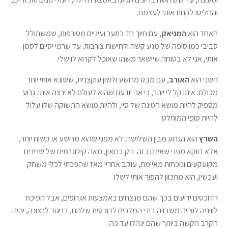
והחליטו לקחת אותי לעצמם.
האחד הוא
המניאק
, עם חיוך חד כתער ועיניים מטורפות, שמשתולל
סביבי כמו סופה של מגע קשה ולחישות צורבות. עד שרמי יסיים לסמן
אותי, אני לא בטוחה שיישאר משהו שאוכל לקרוא לו שלי.
השני הוא
האורב
, עם מבט מרושע ולשון עוקצנית, ששונא אותי יותר
מכולם. איתו קל לי יותר, כי אני יודעת שהוא לעולם לא ירצה אותי. גרוע
מספיק להיות מושא הטינה של סיי, ולהיות מושא התשוקה שלו עלול
להיות סופי המוחלט.
השרץ
הוא הגרוע מבין השלושה. לא מפני שהוא מרושע או קשוח יותר,
אלא דווקא מפני שאיננו כזה. ניק ברואין, מאה קילוגרמים של שרירים
מקועקעים ונוכחות מאיימת, עוקב אחריי מאז שהפכתי לכלי משחק.
ועכשיו, הוא מתכוון להפוך אותי לשלו.
הדוכסים ידועים בכך שהם מנצחים באמצעות אגרופים, אבל הפיכת
לוויניה לוצ'יה משבויה בידי המלכים לדוכסית שלהם, בניגוד לרצונה, יהיה
הקרב הקשה ביותר שהם ינהלו עד כה.