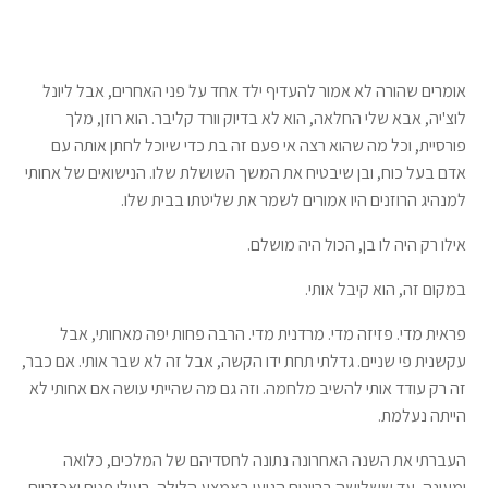
אומרים שהורה לא אמור להעדיף ילד אחד על פני האחרים, אבל ליונל
לוצ'יה, אבא שלי החלאה, הוא לא בדיוק וורד קליבר. הוא רוזן, מלך
פורסיית, וכל מה שהוא רצה אי פעם זה בת כדי שיוכל לחתן אותה עם
אדם בעל כוח, ובן שיבטיח את המשך השושלת שלו. הנישואים של אחותי
למנהיג הרוזנים היו אמורים לשמר את שליטתו בבית שלו.
אילו רק היה לו בן, הכול היה מושלם.
במקום זה, הוא קיבל אותי.
פראית מדי. פזיזה מדי. מרדנית מדי. הרבה פחות יפה מאחותי, אבל
עקשנית פי שניים. גדלתי תחת ידו הקשה, אבל זה לא שבר אותי. אם כבר,
זה רק עודד אותי להשיב מלחמה. וזה גם מה שהייתי עושה אם אחותי לא
הייתה נעלמת.
העברתי את השנה האחרונה נתונה לחסדיהם של המלכים, כלואה
ומעונה, עד ששלושה בריונים הגיעו באמצע הלילה, רעולי פנים ואכזריים,