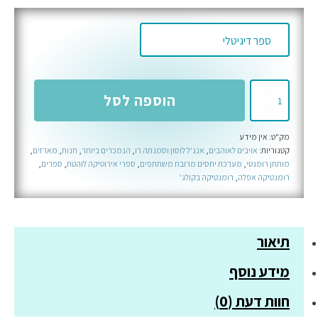
כמות
הוספה לסל
של
טרילוגיית
מק"ט:
אין מידע
הדוכסים
קטגוריות:
אויבים לאוהבים
,
אנג'ל לוסון וסמנתה רו
,
הנמכרים ביותר
,
חנות
,
מארזים
,
-
מותחן רומנטי
,
מערכת יחסים מרובת משתתפים
,
ספרי אירוטיקה לוהטת
,
ספרים
,
המארז
רומנטיקה אפלה
,
רומנטיקה בקולג'
המלא
תיאור
מידע נוסף
חוות דעת (0)