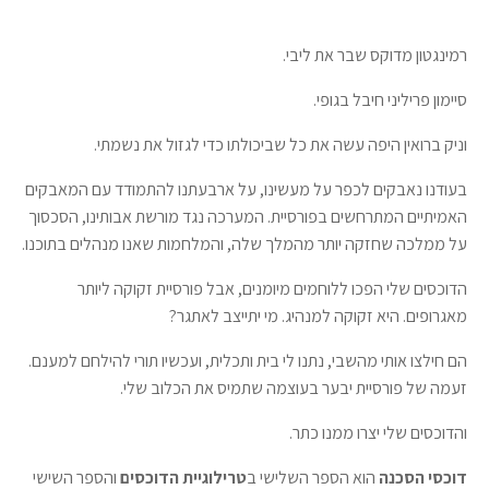
רמינגטון מדוקס שבר את ליבי.
סיימון פריליני חיבל בגופי.
וניק ברואין היפה עשה את כל שביכולתו כדי לגזול את נשמתי.
בעודנו נאבקים לכפר על מעשינו, על ארבעתנו להתמודד עם המאבקים
האמיתיים המתרחשים בפורסיית. המערכה נגד מורשת אבותינו, הסכסוך
על ממלכה שחזקה יותר מהמלך שלה, והמלחמות שאנו מנהלים בתוכנו.
הדוכסים שלי הפכו ללוחמים מיומנים, אבל פורסיית זקוקה ליותר
מאגרופים. היא זקוקה למנהיג. מי יתייצב לאתגר?
הם חילצו אותי מהשבי, נתנו לי בית ותכלית, ועכשיו תורי להילחם למענם.
זעמה של פורסיית יבער בעוצמה שתמיס את הכלוב שלי.
והדוכסים שלי יצרו ממנו כתר.
דוכסי הסכנה
הוא הספר השלישי ב
טרילוגיית הדוכסים
והספר השישי