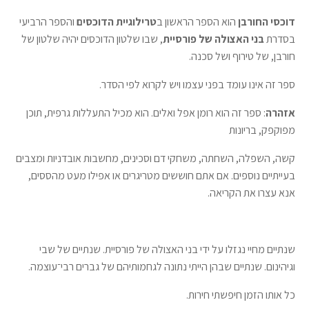
דוכסי החורבן
הוא הספר הראשון ב
טרילוגיית הדוכסים
והספר הרביעי
בסדרת
בני האצולה של פורסיית
, שבו שלטון הדוכסים יהיה שלטון של
חורבן, של טירוף ושל סכנה.
ספר זה אינו עומד בפני עצמו ויש לקרוא לפי הסדר.
אזהרה
: ספר זה הוא רומן אפל ואלים. הוא מכיל התעללות גרפית, תוכן
מפוקפק, בריונות
קשה, השפלה, השחתה, משחקי דם וסכינים, מחשבות אובדניות ומצבים
בעייתיים נוספים. אם אתם חוששים מטריגרים או אפילו מעט מהססים,
אנא עצרו את הקריאה.
שנתיים מחיי נגזלו על ידי בני האצולה של פורסיית. שנתיים של שבי
וגיהינום. שנתיים שבהן הייתי נתונה לגחמותיהם של גברים רבי־עוצמה.
כל אותו הזמן חיפשתי חירות.