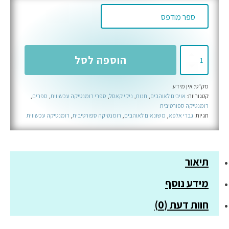
כמות
הוספה לסל
של
חמישה
מק"ט:
אין מידע
סבבים
קטגוריות:
אויבים לאוהבים
,
חנות
,
ניקי קאסל
,
ספרי רומנטיקה עכשווית
,
ספרים
,
-
רומנטיקה ספורטיבית
ספר
תגיות:
גברי אלפא
,
משונאים לאוהבים
,
רומנטיקה ספורטיבית
,
רומנטיקה עכשווית
ראשון
בסדרת
אומנויות
תיאור
הלחימה
מידע נוסף
חוות דעת (0)