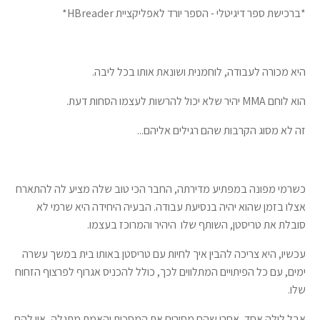
*ברכישת ספר דיגיטלי - הספר יורד לאפליקציית HBreader*
היא מכורה לעבודה, לוחמנית ושונאת אותו בכל ליבה.
הוא לוחם MMA יהיר שלא יכול להרשות לעצמו הסחות דעת.
זה לא מסוג הקרבות שהם רגילים אליהם...
כשרמי מפונה במפתיע מדירתה, החבר הכי טוב שלה מציע לה להתארח
אצלו בזמן שהוא יהיה בנסיעת עבודה. הבעיה היחידה היא שרמי לא
סובלת את טריסטן, השותף שלו היהיר והמרוכז בעצמו.
עכשיו, היא צריכה להבין איך לחיות עם טריסטן באותו בית במשך עשרה
ימים, עם כל הפיתויים המתלווים לכך, כולל להכניס אגרוף לפרצוף הזחוח
שלו.
אבל לילה אחד, אחרי שהם מסירים את המסכות והאמת מתגלה, אין להם