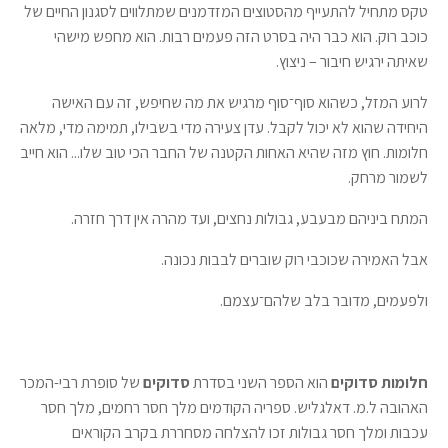
טקס מתחיל להתעייף מהסטוצים המזדמנים שמתלווים לסגנון החיים של
כוכב רוק. הוא כבר היה בסרט הזה פעמים רבות. הוא מחפש מישהי
שאיתה ירגיש חיבור – ניצוץ.
לרוע המזל, כשהוא סוף־סוף מרגיש את מה שחיפש, זה עם האישה
היחידה שהוא לא יכול לקבל. עדן צעירה מדי בשבילו, תמימה מדי, מלאה
חלומות. חוץ מזה שהיא האחות הקטנה של החבר הכי טוב שלו... הוא חייב
לשמור מרחק.
המתח ביניהם מבעבע, גבולות נחצים, ועד מהרה אין דרך חזרה.
אבל האמירה שכוכבי רוק שוברים לבבות נכונה.
ולפעמים, מדובר בלב שלהם־עצמם.
חלומות סדוקים
הוא הספר השני בסדרת
סדוקים
של סופרת רבי-המכר
האהובה ל.מ. דאלגליש. ספריה הקודמים מלך חסר רחמים, מלך חסר
עכבות ומלך חסר גבולות זכו להצלחה מסחררת בקרב הקוראים