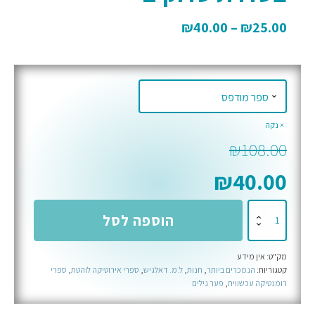
₪
40.00
–
₪
25.00
נקה
₪
108.00
₪
40.00
כמות
הוספה לסל
של
חלומות
מק"ט:
אין מידע
סדוקים
קטגוריות:
הנמכרים ביותר
,
חנות
,
ל.מ. דאלגיש
,
ספרי אירוטיקה לוהטת
,
ספרי
-
רומנטיקה עכשווית
,
פער גילים
ספר
שני