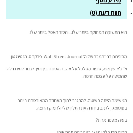
מידע נוסף
חוות דעת (0)
היא התשוקה המתוקה ביותר שלו... והסוד האפל ביותר שלו.
מסופרות רבי־המכר של ה־Wall Street Journal פרקר ס. הנטינגטון
ול'. ג'יי. שן מגיע סיפור מטלטל על אהבה אסורה בין נסיך שבור לסינדרלה
שהמיטה על עצמה חרפה.
המשימה הייתה פשוטה. להתגנב לתוך האחוזה המאובטחת ביותר
בפוטומק, לגנוב בחזרה את התליון שלי ולחמוק החוצה.
בעיה מספר אחת?
הרווק הכי בלתי מושג באמריקה תפס אותי.