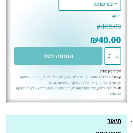
נקה
₪
108.00
₪
40.00
כמות
הוספה לסל
של
התשוקה
מק"ט:
אין מידע
האפלה
קטגוריות:
אויבים לאוהבים
,
הנמכרים ביותר
,
חנות
,
ל'. ג'יי. שן
,
ספרי רומנטיקה
שלי
עכשווית
,
ספרים
,
פרקר ס. הנטינגטון
,
רומנטיקה שנונה
תגיות:
גברי אלפא
,
משונאים לאוהבים
,
רומן רומנטי
,
רומנטיקה נועזת
,
רומנטיקה
עכשווית
תיאור