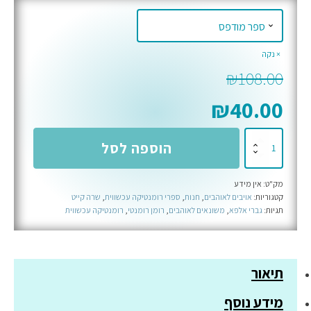
נקה
₪
108.00
₪
40.00
כמות
הוספה לסל
של
התנגדות
מק"ט:
אין מידע
-
קטגוריות:
אויבים לאוהבים
,
חנות
,
ספרי רומנטיקה עכשווית
,
שרה קייט
ספר
תגיות:
גברי אלפא
,
משונאים לאוהבים
,
רומן רומנטי
,
רומנטיקה עכשווית
שלישי
בסדרת
וויקד
תיאור
הארטס
מידע נוסף