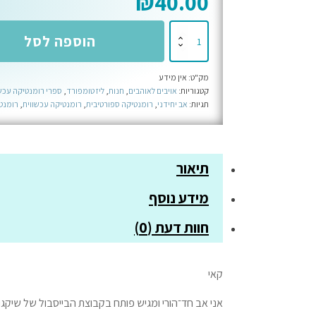
₪
40.00
כמות
הוספה לסל
של
הקפה
מק"ט:
אין מידע
מלאה
קטגוריות:
אויבים לאוהבים
,
חנות
,
ליז טומפורד
,
ספרי רומנטיקה עכש
-
תגיות:
אב יחידני
,
רומנטיקה ספורטיבית
,
רומנטיקה עכשווית
,
רומנט
ספר
שלישי
בסדרת
תיאור
ווינדי
סיטי
מידע נוסף
חוות דעת (0)
קאי
אני אב חד־הורי ומגיש פותח בקבוצת הבייסבול של שיקגו