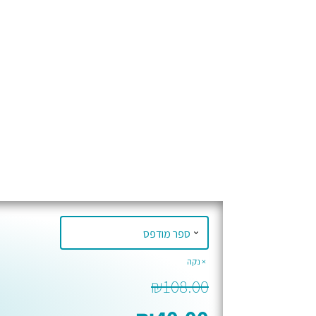
נקה
₪
108.00