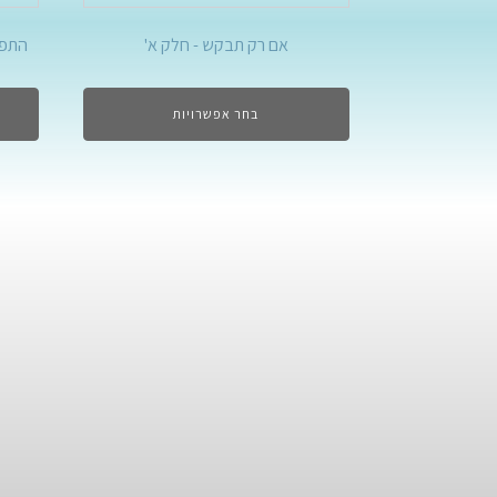
אם רק תבקש - חלק א'
התפכ
בחר אפשרויות