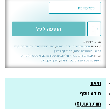
כמות
הוספה לסל
של
הקדושה
מק"ט:
אין מידע
-
קטגוריות:
חנות
,
ספרי רומנטיקה עכשווית
,
ספרי רומנטיקה צעירה
,
ספרים
,
קלסי
ספר
קלייטון
,
רומנטיקה אפלה
,
רומנטיקה בתיכון
שני
תגיות:
אהבת נעורים
,
משונאים לאוהבים
,
סיפור אהבה על ספסל הלימודים
,
רומנטיקה עכשווית
,
רומנטיקה צעירה
,
תיכון הייבן גרייס
בסדרת
הייבן
גרייס
תיאור
מידע נוסף
חוות דעת (0)