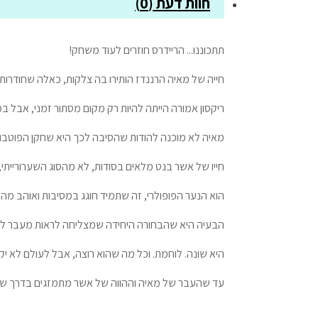
חוות דעת (0)
תתכוננו... הריידרס חוזרים לעוד משחק!
חייה של מאיה הרננדז הותירו בה צלקות, כאלה שחודרות
ריקסון אמורה הייתה להיות רק מקום מסתור זמני, אבל ב
מאיה לא מוכנה להודות שהסיבה לכך היא שחקן הפוטבול ה
חייו של אשר בנט מלאים בסודות, לא מהסוג השערוריי
הוא הנער הפופולרי, זה שתמיד חוגג במסיבות ואוהב מהומ
הבעיה היא שהבחורה היחידה שמצליחה לראות מעבר למה ש
היא שונה. לוחמת. וכל מה שהוא רוצה, אבל לעולם לא יק
עד שהעבר של מאיה וההווה של אשר מתמזגים בדרך שאף