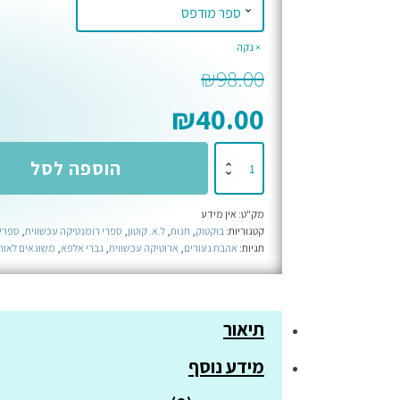
נקה
₪
98.00
₪
40.00
כמות
הוספה לסל
של
הנפילה
מק"ט:
אין מידע
הקשה
קטגוריות:
בוקטוק
,
חנות
,
ל.א. קוטון
,
ספרי רומנטיקה עכשווית
,
ספרי 
שלך
תגיות:
אהבת נעורים
,
ארוטיקה עכשווית
,
גברי אלפא
,
משונאים לאוה
-
ספר
שלישי
תיאור
בסדרת
ריקסון
מידע נוסף
ריידרס