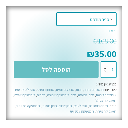
נקה
₪
108.00
₪
35.00
כמות
הוספה לסל
של
המרגל
מק"ט:
אין מידע
-
קטגוריות:
הנמכרים ביותר
,
חנות
,
מבצעים חמים
,
מותחן רומנטי
,
סופי לארק
,
ספרי
ספר
אירוטיקה לוהטת
,
ספרי מאפיה
,
ספרי רומנטיקה אסורה
,
ספרים
,
רומנטיקה אפלה
,
רביעי
רומנטיקה בקולג'
תגיות:
נקמה רומנטית
,
סופי לארק
,
רומן ארוטי
,
רומן רומנטי
,
רומנטיקה במאפיה
,
בסדרת
רומנטיקה נועזת
,
רומנטיקה עכשווית
קינגמייקרס