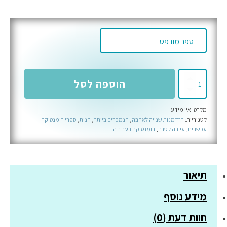
כמות
הוספה לסל
של
הישארי
מק"ט:
אין מידע
כאן
קטגוריות:
הזדמנות שנייה לאהבה
,
הנמכרים ביותר
,
חנות
,
ספרי רומנטיקה
איתי
עכשווית
,
עיירה קטנה
,
רומנטיקה בעבודה
-
ספר
חמישי
תיאור
בסדרת
האחים
מידע נוסף
וויילדר
חוות דעת (0)