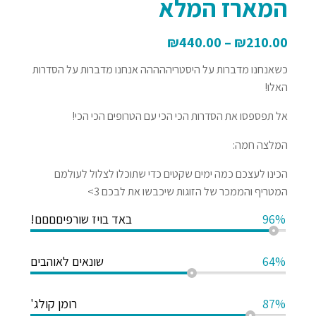
המארז המלא
₪
440.00
–
₪
210.00
כשאנחנו מדברות על היסטריההההה אנחנו מדברות על הסדרות
האלו!
אל תפספסו את הסדרות הכי הכי עם הטרופים הכי הכי!
המלצה חמה:
הכינו לעצכם כמה ימים שקטים כדי שתוכלו לצלול לעולמם
המטריף והממכר של הזוגות שיכבשו את לבכם 3>
96%
באד בויז שורפיםםםם!
64%
שונאים לאוהבים
87%
רומן קולג'