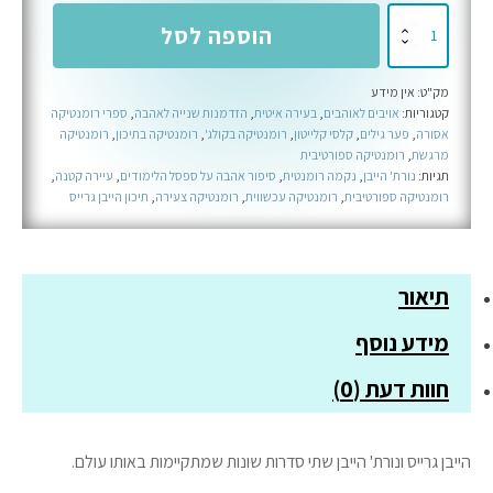
כמות
הוספה לסל
של
הייבן
מק"ט:
אין מידע
גרייס
קטגוריות:
אויבים לאוהבים
,
בעירה איטית
,
הזדמנות שנייה לאהבה
,
ספרי רומנטיקה
+
אסורה
,
פער גילים
,
קלסי קלייטון
,
רומנטיקה בקולג'
,
רומנטיקה בתיכון
,
רומנטיקה
נורת'
מרגשת
,
רומנטיקה ספורטיבית
תגיות:
נורת' הייבן
,
נקמה רומנטית
,
סיפור אהבה על ספסל הלימודים
,
עיירה קטנה
,
הייבן
רומנטיקה ספורטיבית
,
רומנטיקה עכשווית
,
רומנטיקה צעירה
,
תיכון הייבן גרייס
המארז
המלא
תיאור
מידע נוסף
חוות דעת (0)
הייבן גרייס ונורת' הייבן שתי סדרות שונות שמתקיימות באותו עולם.