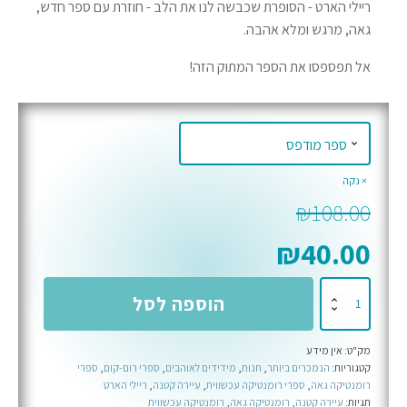
ריילי הארט - הסופרת שכבשה לנו את הלב - חוזרת עם ספר חדש,
גאה, מרגש ומלא אהבה.
אל תפספסו את הספר המתוק הזה!
נקה
₪
108.00
₪
40.00
כמות
הוספה לסל
של
הזוגיות
מק"ט:
אין מידע
המושלמת
קטגוריות:
הנמכרים ביותר
,
חנות
,
מידידים לאוהבים
,
ספרי רום-קום
,
ספרי
רומנטיקה גאה
,
ספרי רומנטיקה עכשווית
,
עיירה קטנה
,
ריילי הארט
תגיות:
עיירה קטנה
,
רומנטיקה גאה
,
רומנטיקה עכשווית