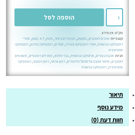
כמות
הוספה לסל
של
הבעיה
מק"ט:
אין מידע
איתך
קטגוריות:
אויבים לאוהבים
,
בוקטוק
,
הנמכרים ביותר
,
חנות
,
ל.א. קוטון
,
ספרי
-
רומנטיקה עכשווית
,
ספרי רומנטיקה צעירה
,
ספרים
,
רומנטיקה בתיכון
,
רומנטיקה
ספר
ספורטיבית
תגיות:
אהבת נעורים
,
ארוטיקה עכשווית
,
גברי אלפא
,
מארזים רומנטיים
,
משונאים
ראשון
לאוהבים
,
סיפור אהבה על ספסל הלימודים
,
רומן ארוטי
,
רומן רומנטי
,
רומנטיקה
בסדרת
ספורטיבית
,
רומנטיקה עכשווית
ריקסון
ריידרס
תיאור
מידע נוסף
חוות דעת (0)