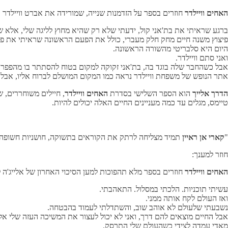
האחים וויילדר
חוזרים בספר על הזדמנות שנייה, שמורידה את אברט וויילדר 
ברגע שראיתי את בת'אני קול, ידעתי שלא רק שהיא מחוץ לליגה שלי, אלא 
פיצוץ משנה חיים מחק חלק מעברי, כולל את הפעם הראשונה שראיתי את פני
היום היא סלבריטי מהשורה הראשונה.
ואני סתם וויילדר.
אבל כשהחבר שלה בוגד בה, בת'אני זקוקה למקום בטוח להסתתר בו מהפפרא
אתר הנופש של משפחת וויילדר נראה כמו המקום המושלם לברוח אליו, אבל 
הדרך אלייך
הוא הספר השלישי בסדרת
האחים
וויילדר
, חיילים משוחררים,
טיימס, מגלים עד כמה מעניינים החיים האלה יכולים להיות.
"
קארי אן ראיין
תמיד מצליחה לרתק את הקוראים בתשוקה, חושניות חשופה ודמ
חוזר למענך:
האחים וויילדר
חוזרים בספר מלא תהפוכות למען הסיכוי האחרון של אלייג'ה 
עשיתי תוכניות. הלכתי במסלול. התאהבתי.
ואז העולם לקח אותה ממני.
נשבעתי שלעולם לא אוהב שוב, והשתדלתי לעמוד בהבטחה.
אבל החיים מוצאים להם דרך, ואני לא יכול לעצור את המשיכה העזה שלי אל
מאדי עמדה לצידי כשהעולם שלי התרסק.