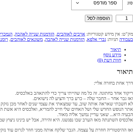
סוג
כמות
הוספה לסל
של
האחים
וויילדר
מק"ט:
אין מידע
קטגוריות:
אויבים לאוהבים
,
הזדמנות שנייה לאהבה
,
הנמכרי
-
בעבודה
תגיות:
גברי אלפא
,
הזדמנות שנייה לאהבה
,
משונאים לאוהבים
,
רומנ
המארז
המלא
תיאור
מידע נוסף
חוות דעת (0)
תיאור
דרך אחת בחזרה אליי:
ריקוד אחד בחתונה. זה כל מה שהייתי צריך כדי להתאהב באלכסיס.
ואז גבר אחר – החבר שלה – כרע ברך והציע לה נישואים.
לא חשבתי שאראה אותה שוב, עד שמצאתי את עצמי שנים לאחר מכן נזקק בד
אתר הנופש החדש שלי ושל האחים שלי חייב להמריא, ואלכסיס היא אשת ה
הבעיה היא... שאני עדיין נמשך אליה מאוד.
אלכסיס השתנתה מאז הערב שבו נפגשנו. היא זהירה, אבל יש בינינו ניצוץ שמ
ואז ההיסטוריה חוזרת על עצמה. הגבר שלקח אותה ממני חוזר לגרום עוד נזקי