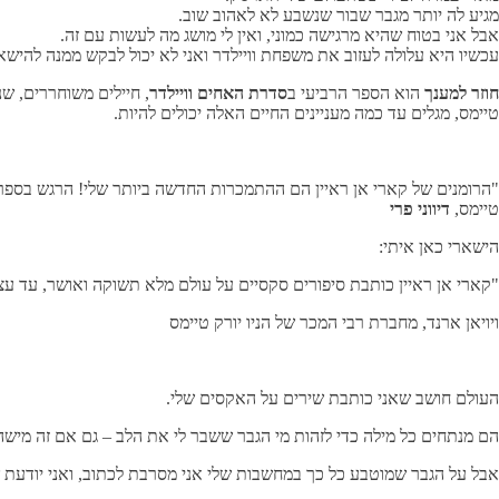
מגיע לה יותר מגבר שבור שנשבע לא לאהוב שוב.
אבל אני בטוח שהיא מרגישה כמוני, ואין לי מושג מה לעשות עם זה.
עכשיו היא עלולה לעזוב את משפחת וויילדר ואני לא יכול לבקש ממנה להיש
חוזר למענך
הוא הספר הרביעי ב
סדרת
האחים וויילדר
, חיילים משוחררים, 
טיימס, מגלים עד כמה מעניינים החיים האלה יכולים להיות.
"הרומנים של קארי אן ראיין הם ההתמכרות החדשה ביותר שלי! הרגש בספר
טיימס,
דיווני פרי
הישארי כאן איתי:
"קארי אן ראיין כותבת סיפורים סקסיים על עולם מלא תשוקה ואושר, עד עצ
ויויאן ארנד, מחברת רבי המכר של הניו יורק טיימס
העולם חושב שאני כותבת שירים על האקסים שלי.
הם מנתחים כל מילה כדי לזהות מי הגבר ששבר לי את הלב – גם אם זה מיש
אבל על הגבר שמוטבע כל כך במחשבות שלי אני מסרבת לכתוב, ואני יודעת ש