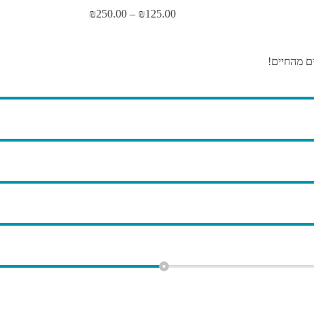
125.00
₪
–
250.00
₪
טווח
מחירים:
עד
ם מהחיים!