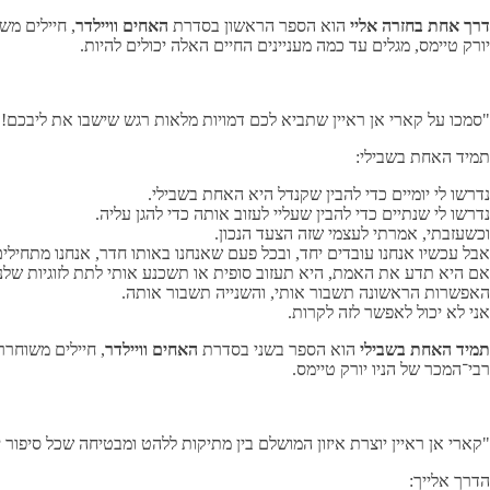
דרך אחת בחזרה אליי
הוא הספר הראשון בסדרת
האחים וויילדר
, חיילים מ
יורק טיימס, מגלים עד כמה מעניינים החיים האלה יכולים להיות.
"סמכו על קארי אן ראיין שתביא לכם דמויות מלאות רגש שישבו את ליבכם!"
תמיד האחת בשבילי:
נדרשו לי יומיים כדי להבין שקנדל היא האחת בשבילי.
נדרשו לי שנתיים כדי להבין שעליי לעזוב אותה כדי להגן עליה.
וכשעזבתי, אמרתי לעצמי שזה הצעד הנכון.
אבל עכשיו אנחנו עובדים יחד, ובכל פעם שאנחנו באותו חדר, אנחנו מתחילים
אם היא תדע את האמת, היא תעזוב סופית או תשכנע אותי לתת לזוגיות שלנו 
האפשרות הראשונה תשבור אותי, והשנייה תשבור אותה.
אני לא יכול לאפשר לזה לקרות.
תמיד האחת בשבילי
הוא הספר בשני בסדרת
האחים וויילדר
, חיילים משוחר
רבי־המכר של הניו יורק טיימס.
"קארי אן ראיין יוצרת איזון המושלם בין מתיקות ללהט ומבטיחה שכל סיפור 
הדרך אלייך: