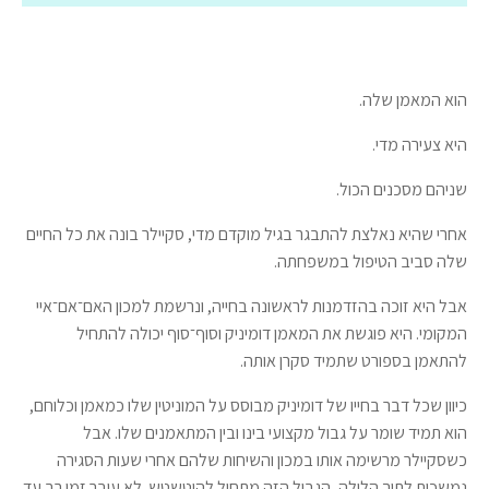
הוא המאמן שלה.
היא צעירה מדי.
שניהם מסכנים הכול.
אחרי שהיא נאלצת להתבגר בגיל מוקדם מדי, סקיילר בונה את כל החיים
שלה סביב הטיפול במשפחתה.
אבל היא זוכה בהזדמנות לראשונה בחייה, ונרשמת למכון האם־אם־איי
המקומי. היא פוגשת את המאמן דומיניק וסוף־סוף יכולה להתחיל
להתאמן בספורט שתמיד סקרן אותה.
כיוון שכל דבר בחייו של דומיניק מבוסס על המוניטין שלו כמאמן וכלוחם,
הוא תמיד שומר על גבול מקצועי בינו ובין המתאמנים שלו. אבל
כשסקיילר מרשימה אותו במכון והשיחות שלהם אחרי שעות הסגירה
נמשכות לתוך הלילה, הגבול הזה מתחיל להיטשטש. לא עובר זמן רב עד