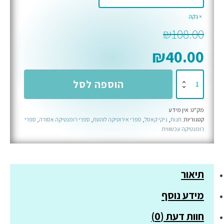
נקה
₪
108.00
₪
40.00
כמות
הוספה לסל
של
דרגה
מק"ט:
אין מידע
רביעית
קטגוריות:
חנות
,
ניקי קאסל
,
ספרי אירוטיקה לוהטת
,
ספרי רומנטיקה אסורה
,
ספרי
-
רומנטיקה עכשווית
ספר
חמישי
בסדרת
תיאור
אומנויות
הלחימה
מידע נוסף
חוות דעת (0)