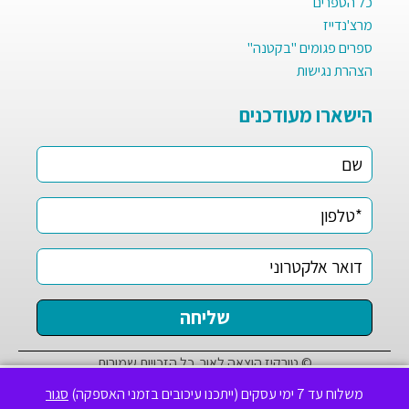
כל הספרים
מרצ'נדייז
ספרים פגומים "בקטנה"
הצהרת נגישות
הישארו מעודכנים
© טורקיז הוצאה לאור. כל הזכויות שמורות
✕
לידיעתך, באתר זה נעשה שימוש בקבצי Cookies לשיפור חוויית
משלוח עד 7 ימי עסקים (ייתכנו עיכובים בזמני האספקה)
סגור
הגלישה ושיווק. המשך גלישה מהווה הסכמה לכך.
מידע נוסף