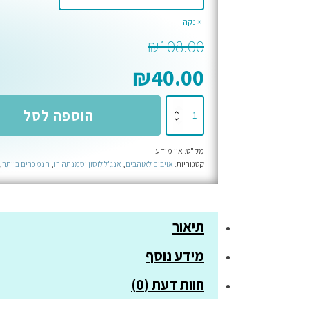
נקה
₪
108.00
₪
40.00
כמות
הוספה לסל
של
דוכסי
מק"ט:
אין מידע
החורבן
קטגוריות:
אויבים לאוהבים
,
אנג'ל לוסון וסמנתה רו
,
הנמכרים ביותר
,
-
ספר
ראשון
תיאור
בטרילוגיית
הדוכסים
מידע נוסף
(ספר
רביעי
חוות דעת (0)
בסדרת
בני