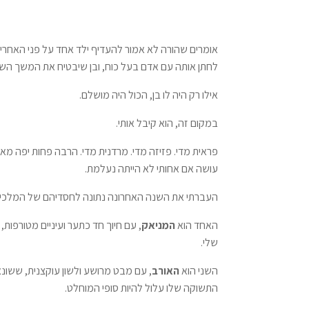
האצולה
של
פורסיית)
אומרים שהורה לא אמור להעדיף ילד אחד על פני האחרים, 
לחתן אותה עם אדם בעל כוח, ובן שיבטיח את המשך השוש
אילו רק היה לו בן, הכול היה מושלם.
במקום זה, הוא קיבל אותי.
פראית מדי. פזיזה מדי. מרדנית מדי. הרבה פחות יפה מא
עושה אם אחותי לא הייתה נעלמת.
העברתי את השנה האחרונה נתונה לחסדיהם של המלכים, כ
האחד הוא
המניאק
, עם חיוך חד כתער ועיניים מטורפות
שלי.
השני הוא
האורב
, עם מבט מרושע ולשון עוקצנית, ששונא א
התשוקה שלו עלול להיות סופי המוחלט.