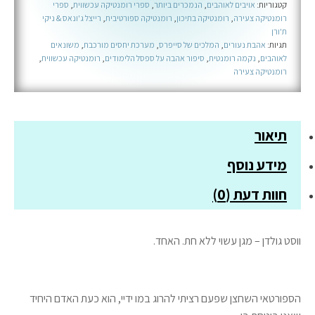
קטגוריות:
אויבים לאוהבים
,
הנמכרים ביותר
,
ספרי רומנטיקה עכשווית
,
ספרי
-
רומנטיקה צעירה
,
רומנטיקה בתיכון
,
רומנטיקה ספורטיבית
,
רייצל ג'ונאס & ניקי
ת'ורן
ספר
תגיות:
אהבת נעורים
,
המלכים של סייפרס
,
מערכת יחסים מורכבת
,
משונאים
שלישי
לאוהבים
,
נקמה רומנטית
,
סיפור אהבה על ספסל הלימודים
,
רומנטיקה עכשווית
,
בסדרת
רומנטיקה צעירה
המלכים
של
סייפרס
תיאור
מידע נוסף
חוות דעת (0)
ווסט גולדן – מגן עשוי ללא חת. האחד.
הספורטאי השחצן שפעם רציתי להרוג במו ידיי, הוא כעת האדם היחיד