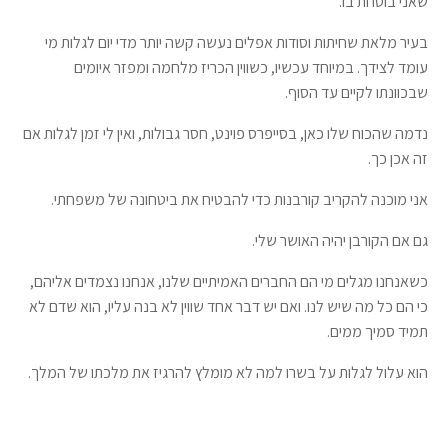
שאני בוטחת בו.
בעיר מלאת שחיתות וסודות אפלים נעשה קשה יותר מדי יום לגלות מי
עומד לצידך. במיוחד עכשיו, כשווין הכריז מלחמה ומפזר איומים
שבכוונתו לקיים עד הסוף.
נדמה שהכוח שלו כאן, בסייפרס פוינט, חסר גבולות, ואין לי זמן לגלות אם
זה אכן כך.
אני מוכנה להקריב קורבנות כדי להבטיח את ביטחונה של משפחתי.
גם אם הקורבן יהיה האושר שלי.
כשאנחנו מגלים מי הם החברים האמיתיים שלנו, אנחנו נצמדים אליהם,
כי הם כל מה שיש לנו. ואם יש דבר אחד שווין לא בנה עליו, הוא שדם לא
תמיד סמיך ממים.
הוא עלול לגלות על בשרו למה לא מומלץ להרגיז את מלכתו של המלך.