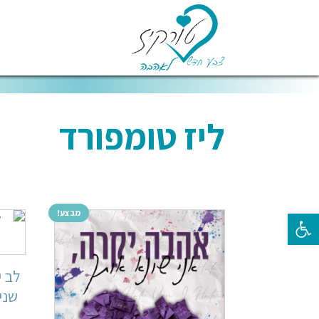
ליז טומפורד
מבצע!
פתח סרגל נגישות
לב י
שני