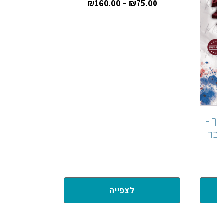
₪
160.00
–
₪
75.00
 -
ר
לצפייה