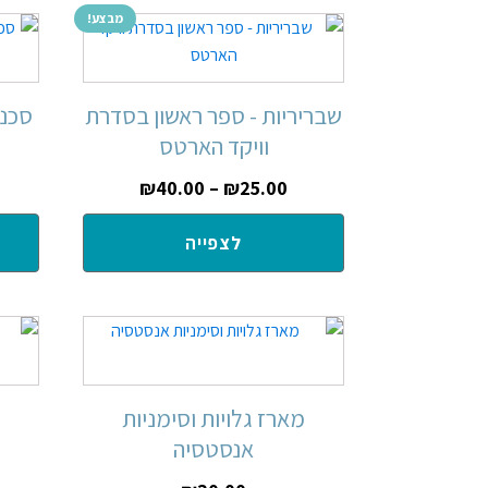
מבצע!
שבריריות - ספר ראשון בסדרת
סכנה
וויקד הארטס
₪
40.00
–
₪
25.00
לצפייה
מארז גלויות וסימניות
אנסטסיה