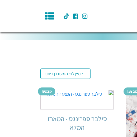
בצע!
מבצע!
סילבר ספרינגס - המארז
המלא