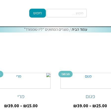
עמוד הבית
/ מוצרים המתויגים “ליז טומפורד”
מבצע!
מ
פגום
מרי
₪
39.00
–
₪
15.00
₪
39.00
–
₪
25.00