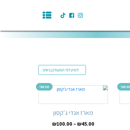
בצע!
מבצע!
מארז אנדי ג'קסון
₪
100.00
–
₪
45.00