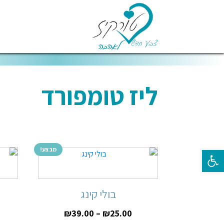
ליז טומפורד
מבצע!
פתח סרגל נגישות
בולי קינג
₪
39.00
–
₪
25.00