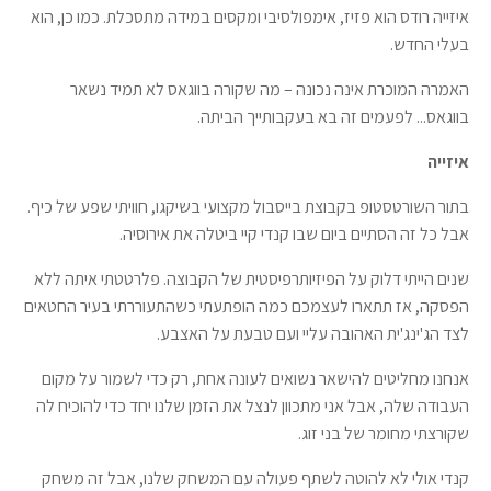
איזייה רודס הוא פזיז, אימפולסיבי ומקסים במידה מתסכלת. כמו כן, הוא
בעלי החדש.
האמרה המוכרת אינה נכונה – מה שקורה בווגאס לא תמיד נשאר
בווגאס... לפעמים זה בא בעקבותייך הביתה.
איזייה
בתור השורטסטופ בקבוצת בייסבול מקצועי בשיקגו, חוויתי שפע של כיף.
אבל כל זה הסתיים ביום שבו קנדי קיי ביטלה את אירוסיה.
שנים הייתי דלוק על הפיזיותרפיסטית של הקבוצה. פלרטטתי איתה ללא
הפסקה, אז תתארו לעצמכם כמה הופתעתי כשהתעוררתי בעיר החטאים
לצד הג'ינג'ית האהובה עליי ועם טבעת על האצבע.
אנחנו מחליטים להישאר נשואים לעונה אחת, רק כדי לשמור על מקום
העבודה שלה, אבל אני מתכוון לנצל את הזמן שלנו יחד כדי להוכיח לה
שקורצתי מחומר של בני זוג.
קנדי אולי לא להוטה לשתף פעולה עם המשחק שלנו, אבל זה משחק