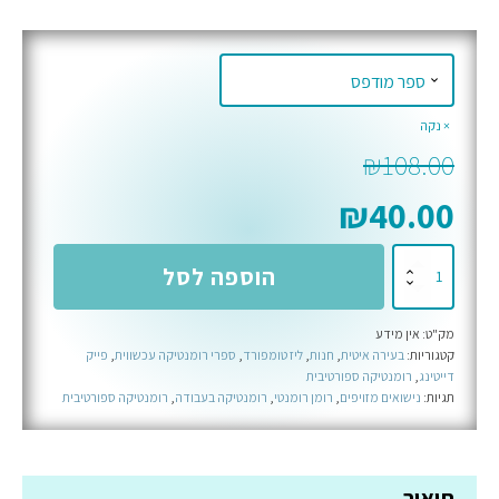
נקה
₪
108.00
₪
40.00
כמות
הוספה לסל
של
לשחק
מק"ט:
אין מידע
את
קטגוריות:
בעירה איטית
,
חנות
,
ליז טומפורד
,
ספרי רומנטיקה עכשווית
,
פייק
המשחק
דייטינג
,
רומנטיקה ספורטיבית
-
תגיות:
נישואים מזויפים
,
רומן רומנטי
,
רומנטיקה בעבודה
,
רומנטיקה ספורטיבית
ספר
רביעי
בסדרת
תיאור