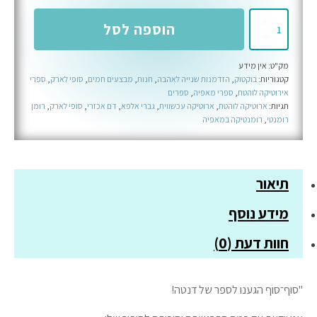
כמות
הוספה לסל
של
לב
מק"ט:
אין מידע
אכזר
קטגוריות:
בוקטוק
,
הזדמנות שנייה לאהבה
,
חנות
,
מבצעים חמים
,
סופי לארק
,
ספרי
-
אירוטיקה לוהטת
,
ספרי מאפיה
,
ספרים
ספר
תגיות:
ארוטיקה לוהטת
,
ארוטיקה עכשווית
,
גברי אלפא
,
דם אכזרי
,
סופי לארק
,
רומן
רומנטי
,
רומנטיקה במאפיה
רביעי
בסדרת
דם
אכזרי
תיאור
מידע נוסף
חוות דעת (0)
"סוף־סוף הגענו לספר של דנטה!