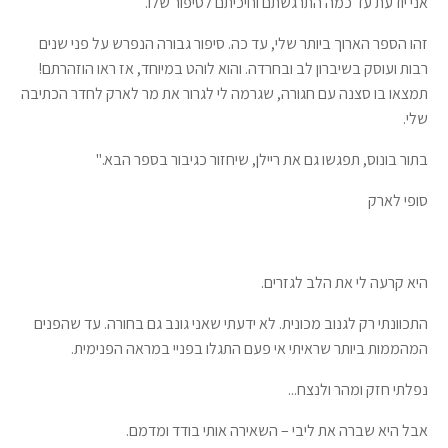
אני יודעת עד כמה התרגשתם וחיכיתם לסיפור שלו.
זהו הספר הארוך ביותר שלי, עד כה. סיפור גבורה הנפרש על פני שנים
רבות ועוסק בשיברון לב ובחרדה. והוא לוהט במיוחד, אז ראו הוזהרתם!
תמצאו בו סצנה עם חגורה, שגרמה לי לגרור את מר לארק לחדר הכתיבה
שלי.
בתור בונוס, תפגשו גם את ריילן, שיחזור כגיבור בספר הבא."
סופי לארק
היא קרעה לי את הלב לגזרים.
התכוונתי רק לגנוב מכונית. לא ידעתי שאני גונב גם בחורה. עד שהפנים
המהממות ביותר שראיתי אי פעם התגלו בפניי במראה הפנימית.
נפלתי חזק ומהר ולנצח...
אבל היא שברה את ליבי – השאירה אותי בודד ומדמם.