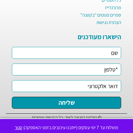
כל הספרים
מרצ'נדייז
ספרים פגומים "בקטנה"
הצהרת נגישות
הישארו מעודכנים
© טורקיז הוצאה לאור. כל הזכויות שמורות
✕
לידיעתך, באתר זה נעשה שימוש בקבצי Cookies לשיפור חוויית
משלוח עד 7 ימי עסקים (ייתכנו עיכובים בזמני האספקה)
סגור
הגלישה ושיווק. המשך גלישה מהווה הסכמה לכך.
מידע נוסף