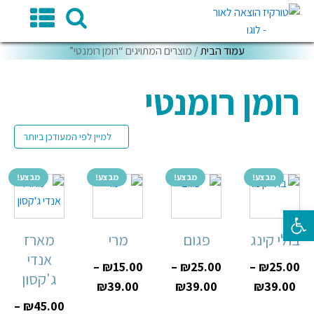
עמוד הבית
/ מוצרים המתויגים “רומן רומנטי”
רומן רומנטי
מבצע!
מבצע!
מבצע!
מבצע!
פתח סרגל נגישות
בולי קינג
פגום
מרי
מארז
אנדי
–
₪
15.00
–
₪
25.00
–
₪
25.00
ג'קסון
₪
39.00
₪
39.00
₪
39.00
–
₪
45.00